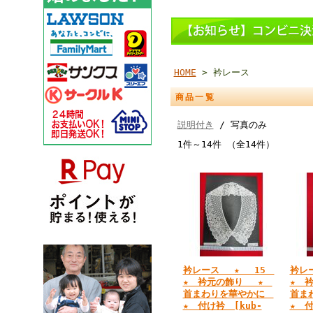
HOME
> 衿レース
商品一覧
説明付き
/ 写真のみ
1件～14件 （全14件）
衿レース ★ 15
衿レ
★ 衿元の飾り ★
★ 
首まわりを華やかに
首ま
★ 付け衿 [kub-
★ 付