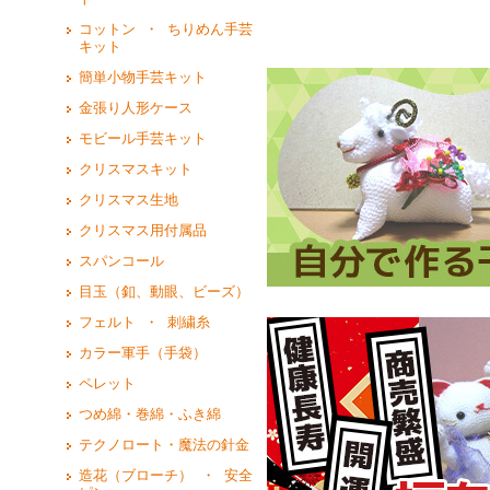
コットン ・ ちりめん手芸
キット
簡単小物手芸キット
金張り人形ケース
モビール手芸キット
クリスマスキット
クリスマス生地
クリスマス用付属品
スパンコール
目玉（釦、動眼、ビーズ）
フェルト ・ 刺繍糸
カラー軍手（手袋）
ペレット
つめ綿・巻綿・ふき綿
テクノロート・魔法の針金
造花（ブローチ） ・ 安全