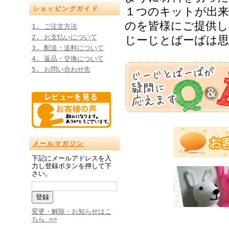
１つのキットが出来
ショッピングガイド
のを皆様にご提供し
1. ご注文方法
2. お支払いについて
じーじとばーばは
3. 配送・送料について
4. 返品・交換について
5. お問い合わせ先
メールマガジン
下記にメールアドレスを入
力し登録ボタンを押して下
さい。
変更・解除・お知らせはこ
ちら >>