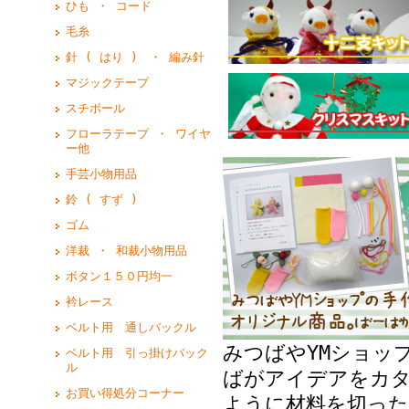
ひも ・ コード
毛糸
針 ( はり ) ・ 編み針
マジックテープ
スチボール
フローラテープ ・ ワイヤ
ー他
手芸小物用品
鈴 ( すず )
ゴム
洋裁 ・ 和裁小物用品
ボタン１５０円均一
衿レース
ベルト用 通しバックル
みつばやYMショッ
ベルト用 引っ掛けバック
ル
ばがアイデアをカ
お買い得処分コーナー
ように材料を切った