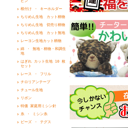
ピン
根付け ・ キーホルダー
ちりめん生地 カット柄物
ちりめん生地 切売り柄物
ちりめん生地 カット無地
レーヨン生地カット柄物
綿 ・ 無地・柄物・和調生
地
はぎれ カット生地 10 枚
セット
レース ・ フリル
チロリアンテープ
チュール生地
リボン
特価 家庭用ミシン針
糸 ・ ミシン糸
ビーズ ・ テグス