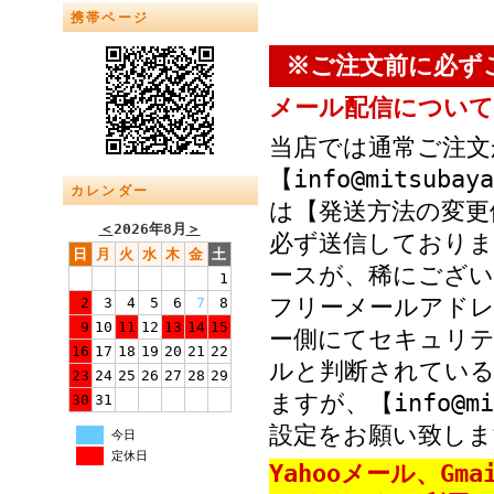
携帯ページ
※ご注文前に必ず
メール配信について
当店では通常ご注文
【info@mitsub
カレンダー
は【発送方法の変更
＜
2026年8月
＞
必ず送信しておりま
日
月
火
水
木
金
土
ースが、稀にござい
1
フリーメールアド
2
3
4
5
6
7
8
9
10
11
12
13
14
15
ー側にてセキュリテ
16
17
18
19
20
21
22
ルと判断されている
23
24
25
26
27
28
29
ますが、【info@mi
30
31
設定をお願い致しま
今日
定休日
Yahooメール、Gm