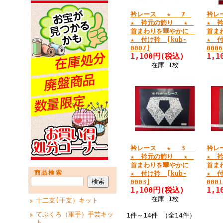
衿レース ★ 7
衿レ
★ 衿元の飾り ★
★ 
首まわりを華やかに
首ま
★ 付け衿 [kub-
★ 付
0007]
0006
1,100円
(税込)
1,1
在庫 1枚
衿レース ★ 3
衿レ
★ 衿元の飾り ★
★ 
首まわりを華やかに
首ま
商品検索
★ 付け衿 [kub-
★ 付
0003]
0001
1,100円
(税込)
1,1
在庫 1枚
十二支(干支）キット
てぶくろ（軍手）手芸キッ
1件～14件 （全14件）
ト