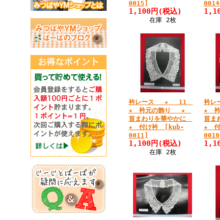
0015]
0014
1,100円
(税込)
1,1
在庫 2枚
衿レース ★ 11
衿レ
★ 衿元の飾り ★
★ 
首まわりを華やかに
首ま
★ 付け衿 [kub-
★ 付
0011]
0010
1,100円
(税込)
1,1
在庫 2枚