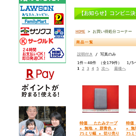
HOME
> お買い得処分コーナー
商品一覧
説明付き
/ 写真のみ
1件～40件 （全179件） 1/5
1
2
3
4
5
次へ
最後へ
特価 たたみテープ
特価
★ 無地 ★ 群青色 ★
★ 無
75ミリ幅 ★ 切り売り
75ミ