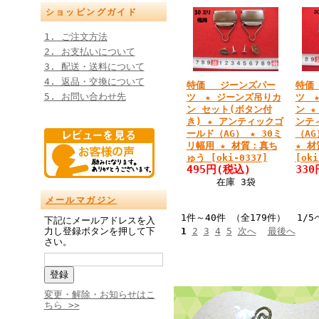
ショッピングガイド
1. ご注文方法
2. お支払いについて
3. 配送・送料について
4. 返品・交換について
特価 ジーンズパー
特価
5. お問い合わせ先
ツ ★ ジーンズ吊りカ
ツ 
ン セット(ボタン付
ン ★
き) ★ アンティックゴ
ンテ
ールド（AG） ★ 30ミ
（AG
リ幅用 ★ 材質：真ち
★ 
ゅう [oki-0337]
[oki
495円
(税込)
330
在庫 3袋
メールマガジン
1件～40件 （全179件） 1/5
下記にメールアドレスを入
力し登録ボタンを押して下
1
2
3
4
5
次へ
最後へ
さい。
変更・解除・お知らせはこ
ちら >>