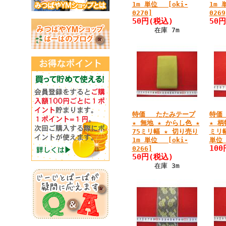
1m 単位 [oki-
1m 
0270]
0269
50円
(税込)
50円
在庫 7m
特価 たたみテープ
特価
★ 無地 ★ からし色 ★
★ 柄
75ミリ幅 ★ 切り売り
ミリ幅
1m 単位 [oki-
単位 
100
0266]
50円
(税込)
在庫 3m