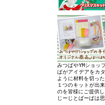
みつばやYMショッ
ばがアイデアをカ
ように材料を切った
１つのキットが出来
のを皆様にご提供し
じーじとばーばは