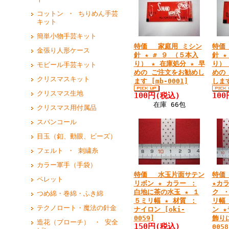
コットン ・ ちりめん手芸
キット
簡単小物手芸キット
特価 家庭用 ミシン
特価
金張り人形ケース
針 ★ # ９ （５本入
針 ★
り） ★ 在庫処分 ★ 早
り） 
モビール手芸キット
めの ご注文をお勧めし
めの
クリスマスキット
ます [mb-0001]
します
クリスマス生地
100円
(税込)
100
在庫 66包
クリスマス用付属品
スパンコール
目玉（釦、動眼、ビーズ）
フェルト ・ 刺繍糸
カラー軍手（手袋）
特価 水玉片面サテン
特価
ペレット
リボン ★ カラー ：
★カ
白地に茶の水玉 ★ １
ク 
つめ綿・巻綿・ふき綿
５ミリ幅 ★ 材質 ：
リ幅
テクノロート・魔法の針金
ナイロン [oki-
ン 
0059]
飾りに
造花（ブローチ） ・ 安全
150円
(税込)
0058