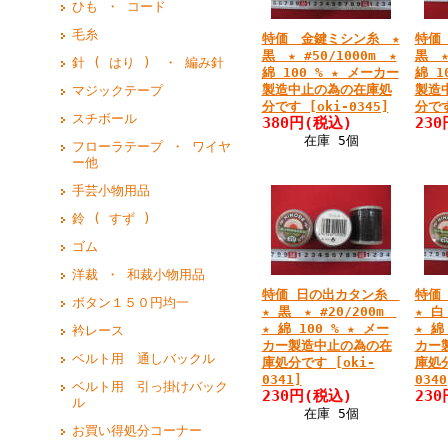
ひも ・ コード
毛糸
特価 金鍵ミシン糸 ★
特価
黒 ★ #50/1000m ★
黒 ★
針 ( はり ) ・ 編み針
綿 100 % ★ メーカー
綿 1
製造中止の為の在庫処
製造
マジックテープ
分です [oki-0345]
分です
スチボール
380円
(税込)
230
在庫 5個
フローラテープ ・ ワイヤ
ー他
手芸小物用品
鈴 ( すず )
ゴム
洋裁 ・ 和裁小物用品
特価 日の出カタン糸
特価
ボタン１５０円均一
★ 黒 ★ #20/200m
★ 白
★ 綿 100 % ★ メー
★ 綿
衿レース
カー製造中止の為の在
カー
ベルト用 通しバックル
庫処分です [oki-
庫処分
0341]
0340
ベルト用 引っ掛けバック
230円
(税込)
230
ル
在庫 5個
お買い得処分コーナー