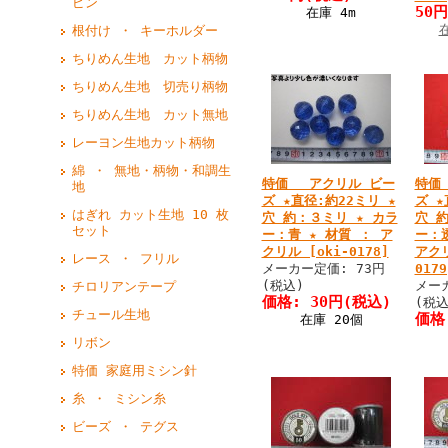
ピン
50円
在庫 4m
根付け ・ キーホルダー
ちりめん生地 カット柄物
ちりめん生地 切売り柄物
ちりめん生地 カット無地
レーヨン生地カット柄物
綿 ・ 無地・柄物・和調生
特価 アクリル ビー
特価
地
ズ ★直径:約22ミリ ★
ズ ★
はぎれ カット生地 10 枚
穴 約：３ミリ ★ カラ
穴 
セット
ー：青 ★ 材質 ： ア
ー：
クリル [oki-0178]
アクリ
レース ・ フリル
メーカー定価: 73円
0179
(税込)
メー
チロリアンテープ
価格:
30円
(税込)
(税込
チュール生地
価格
在庫 20個
リボン
特価 家庭用ミシン針
糸 ・ ミシン糸
ビーズ ・ テグス