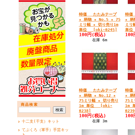
特価 たたみテープ
特価
★ 柄物 ★ No.5 ★ 75
★ 柄
ミリ幅 ★ 切り売り1m
ミリ幅
単位 [oki-0245]
単位 
100円
(税込)
100
在庫 6m
特価 たたみテープ
特価
★ 柄物 ★ No.12 ★
★ 柄
75ミリ幅 ★ 切り売り
75ミ
商品検索
1m 単位 [oki-
1m 
0238]
0239
100円
(税込)
100
在庫 3m
十二支(干支）キット
てぶくろ（軍手）手芸キッ
ト