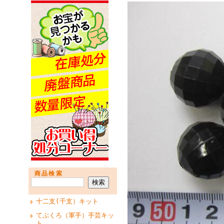
商品検索
十二支(干支）キット
てぶくろ（軍手）手芸キッ
ト