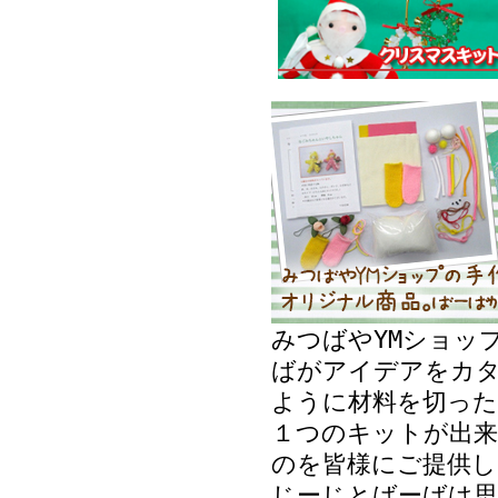
みつばやYMショッ
ばがアイデアをカ
ように材料を切った
１つのキットが出来
のを皆様にご提供し
じーじとばーばは