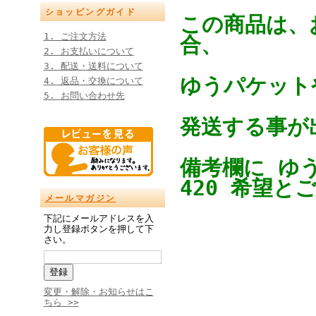
ショッピングガイド
この商品は、
1. ご注文方法
合、
2. お支払いについて
3. 配送・送料について
ゆうパケットや
4. 返品・交換について
5. お問い合わせ先
発送する事が
備考欄に ゆ
420 希望と
メールマガジン
下記にメールアドレスを入
力し登録ボタンを押して下
さい。
変更・解除・お知らせはこ
ちら >>