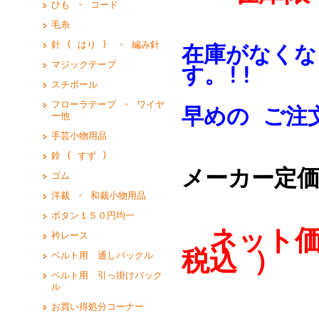
ひも ・ コード
毛糸
針 ( はり ) ・ 編み針
在庫がなくな
マジックテープ
す。!!
スチボール
フローラテープ ・ ワイヤ
早めの ご注
ー他
手芸小物用品
鈴 ( すず )
メーカー定価 
ゴム
洋裁 ・ 和裁小物用品
ボタン１５０円均一
ネット価
衿レース
税込 ）
ベルト用 通しバックル
ベルト用 引っ掛けバック
ル
お買い得処分コーナー