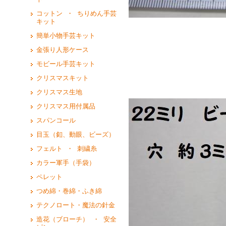
コットン ・ ちりめん手芸
キット
簡単小物手芸キット
金張り人形ケース
モビール手芸キット
クリスマスキット
クリスマス生地
クリスマス用付属品
スパンコール
目玉（釦、動眼、ビーズ）
フェルト ・ 刺繍糸
カラー軍手（手袋）
ペレット
つめ綿・巻綿・ふき綿
テクノロート・魔法の針金
造花（ブローチ） ・ 安全