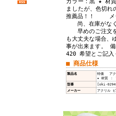
カラー：黒 ★ 
ましたが、色切れ
推薦品！！ メーカ
尚、在庫がなくな
早めのご注文を
も大丈夫な場合、ゆ
事が出来ます。 
420 希望とご記
■ 商品仕様
製品名
特価 アクリ
★ 材質 ： 
型番
[oki-0294
メーカー
アクリル 