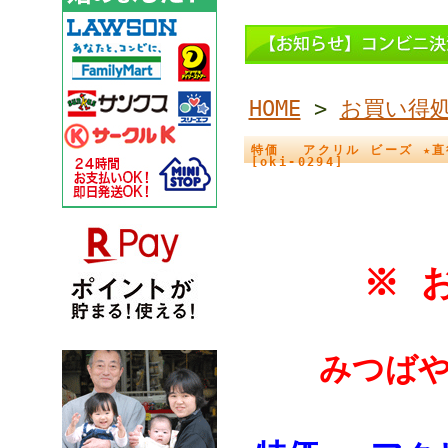
HOME
>
お買い得
特価 アクリル ビーズ ★直径
[oki-0294]
※ お買
みつばや 