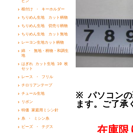
ピン
根付け ・ キーホルダー
ちりめん生地 カット柄物
ちりめん生地 切売り柄物
ちりめん生地 カット無地
レーヨン生地カット柄物
綿 ・ 無地・柄物・和調生
地
はぎれ カット生地 10 枚
セット
レース ・ フリル
チロリアンテープ
※ パソコン
チュール生地
ます。ご了承
リボン
特価 家庭用ミシン針
糸 ・ ミシン糸
在庫限り
ビーズ ・ テグス