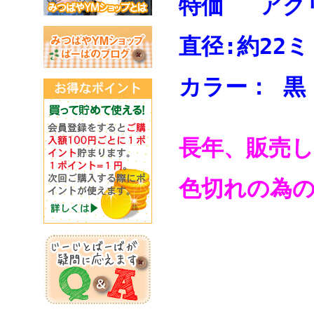
特価 ア
直径:約2
カラー：
長年、販売
色切れの為
カ