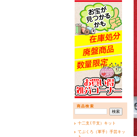
商品検索
十二支(干支）キット
てぶくろ（軍手）手芸キッ
ト