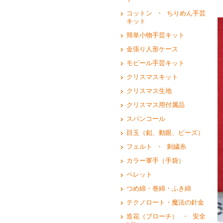
コットン ・ ちりめん手芸
キット
簡単小物手芸キット
金張り人形ケース
モビール手芸キット
クリスマスキット
クリスマス生地
クリスマス用付属品
スパンコール
目玉（釦、動眼、ビーズ）
フェルト ・ 刺繍糸
カラー軍手（手袋）
ペレット
つめ綿・巻綿・ふき綿
テクノロート・魔法の針金
造花（ブローチ） ・ 安全