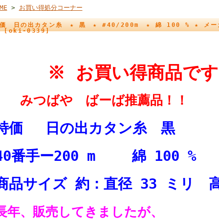
ME
>
お買い得処分コーナー
価 日の出カタン糸 ★ 黒 ★ #40/200m ★ 綿 100 % ★
 [oki-0339]
※ お買い得商品です
みつばや ばーば推薦品！！
特価 日の出カタン糸 黒
40番手ー200 m 綿 100 %
商品サイズ 約：直径 33 ミリ 高
長年、販売してきましたが、