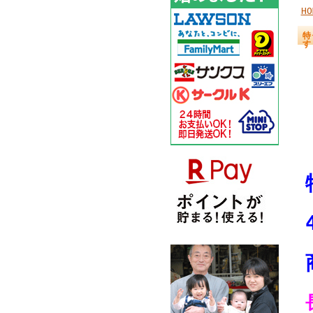
HO
特
す