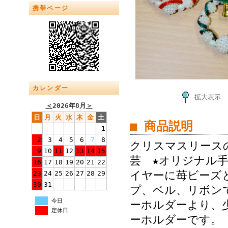
携帯ページ
カレンダー
拡大表示
＜
2026年8月
＞
日
月
火
水
木
金
土
■ 商品説明
1
2
3
4
5
6
7
8
クリスマスリースの
9
10
11
12
13
14
15
芸 ★オリジナル
16
17
18
19
20
21
22
イヤーに苺ビーズ
23
24
25
26
27
28
29
30
31
プ、ベル、リボンで飾
今日
ーホルダーより、
定休日
ーホルダーです