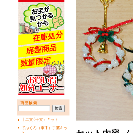
商品検索
十二支(干支）キット
てぶくろ（軍手）手芸キッ
ト