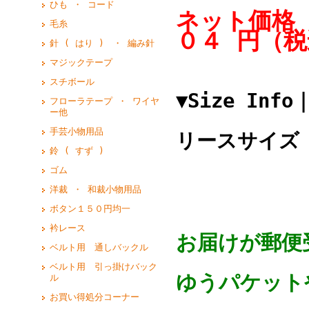
ひも ・ コード
ネット価格 
毛糸
０４ 円（税
針 ( はり ) ・ 編み針
マジックテープ
スチボール
▼Size In
フローラテープ ・ ワイヤ
ー他
手芸小物用品
リースサイ
鈴 ( すず )
ゴム
約 6 
洋裁 ・ 和裁小物用品
ボタン１５０円均一
衿レース
お届けが郵便
ベルト用 通しバックル
ベルト用 引っ掛けバック
ゆうパケットや
ル
お買い得処分コーナー