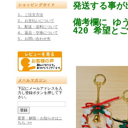
発送する事が
ショッピングガイド
1. ご注文方法
備考欄に ゆ
2. お支払いについて
3. 配送・送料について
420 希望と
4. 返品・交換について
5. お問い合わせ先
メールマガジン
下記にメールアドレスを入
力し登録ボタンを押して下
さい。
変更・解除・お知らせはこ
ちら >>