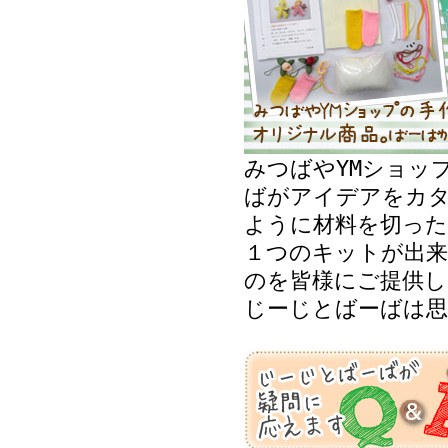
みつばやYMショッ
ばがアイデアをカ
ように材料を切った
１つのキットが出来
のを皆様にご提供し
じーじとばーばは