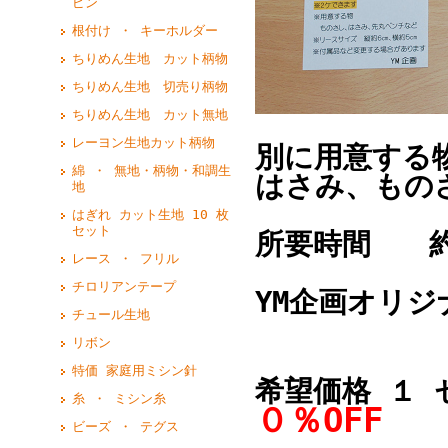
ピン
根付け ・ キーホルダー
ちりめん生地 カット柄物
ちりめん生地 切売り柄物
ちりめん生地 カット無地
レーヨン生地カット柄物
別に用意する
綿 ・ 無地・柄物・和調生
はさみ、もの
地
はぎれ カット生地 10 枚
セット
所要時間 約
レース ・ フリル
チロリアンテープ
YM企画オリ
チュール生地
リボン
特価 家庭用ミシン針
希望価格 １ 
糸 ・ ミシン糸
０％OFF
ビーズ ・ テグス