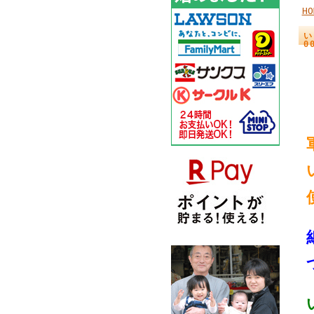
HO
い
0