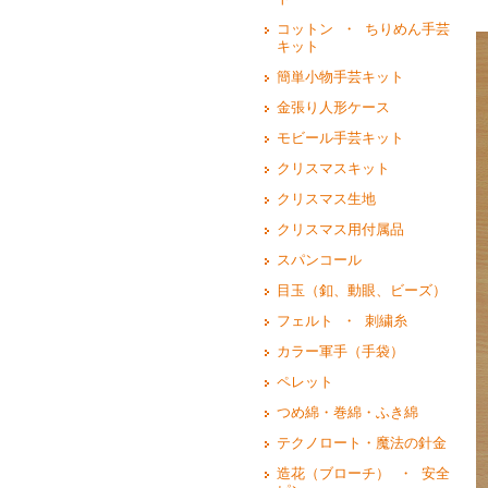
コットン ・ ちりめん手芸
キット
簡単小物手芸キット
金張り人形ケース
モビール手芸キット
クリスマスキット
クリスマス生地
クリスマス用付属品
スパンコール
目玉（釦、動眼、ビーズ）
フェルト ・ 刺繍糸
カラー軍手（手袋）
ペレット
つめ綿・巻綿・ふき綿
テクノロート・魔法の針金
造花（ブローチ） ・ 安全