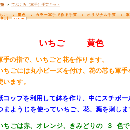
ME
>
てぶくろ（軍手）手芸キット
ちご ★ 黄色 ★ カラー軍手で作る手芸 ★ オリジナル手芸 ★ 
001]
いちご 黄色
軍手の指で、いちごと花を作ります。
いちごには丸小ビーズを付け、花の芯も軍手
使います。
紙コップを利用して鉢を作り、中にスチボー
つまようじを使っていちご、花、葉を刺しま
いちごは赤、オレンジ、きみどりの ３ 色で