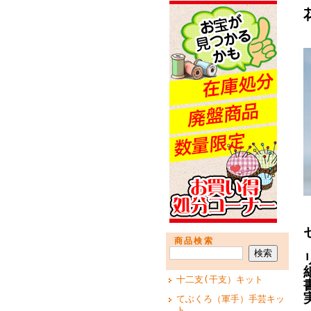
商品検索
十二支(干支）キット
てぶくろ（軍手）手芸キッ
ト