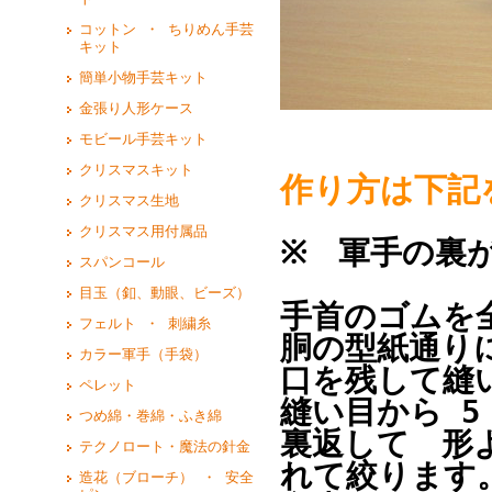
コットン ・ ちりめん手芸
キット
簡単小物手芸キット
金張り人形ケース
モビール手芸キット
クリスマスキット
作り方は下記
クリスマス生地
クリスマス用付属品
※ 軍手の裏
スパンコール
目玉（釦、動眼、ビーズ）
手首のゴムを
フェルト ・ 刺繍糸
胴の型紙通り
カラー軍手（手袋）
口を残して縫
ペレット
縫い目から 
つめ綿・巻綿・ふき綿
裏返して 形
テクノロート・魔法の針金
れて絞ります
造花（ブローチ） ・ 安全