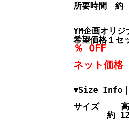
所要時間 約 
YM企画オリ
希望価格１セ
％ OFF
ネット価格
▼Size In
サイズ
約 12 c