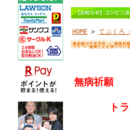
HOME
>
てぶくろ
縁起物の干支手芸 ★ 無病祈
ット ★ 無病たんを持っていま
無病祈願 
トラ 