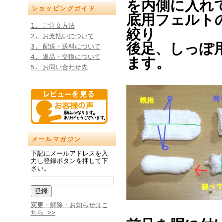
を内側に入れ
ショッピングガイド
底用フェルト
1. ご注文方法
絞り
2. お支払いについて
後足、しっぽ
3. 配送・送料について
4. 返品・交換について
ます。
5. お問い合わせ先
メールマガジン
下記にメールアドレスを入
力し登録ボタンを押して下
さい。
変更・解除・お知らせはこ
ちら >>