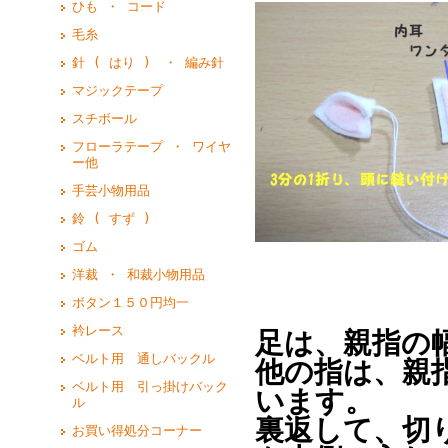
ひも ・ コード
毛糸
針 ( はり ) ・ 編み針
マジックテープ
スチボール
フローラテープ ・ ワイヤ
ー他
手芸小物用品
鈴 ( すず )
ゴム
洋裁 ・ 和裁小物用品
ボタン１５０円均一
衿レース
足は、親指の
ベルト用 通しバックル
他の指は、親
ベルト用 引っ掛けバック
います。
ル
裏返して、切
お買い得処分コーナー