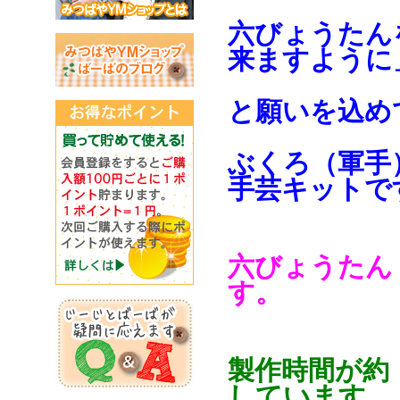
六びょうたん
来ますように
と願いを込め
ぶくろ（軍手
手芸キットで
六びょうたん
す。
製作時間が約
しています。