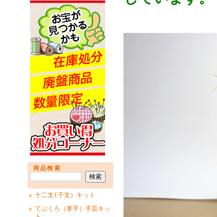
商品検索
十二支(干支）キット
てぶくろ（軍手）手芸キッ
ト