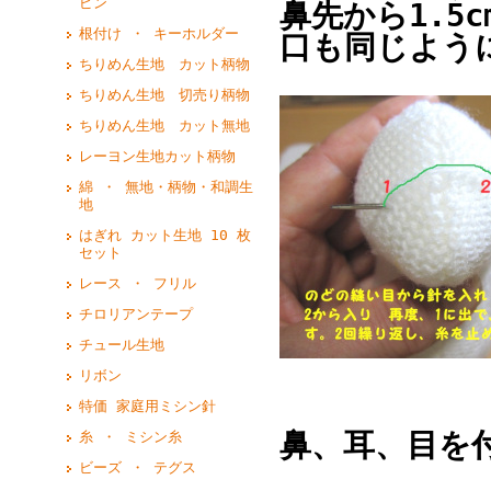
ピン
鼻先から1.5
根付け ・ キーホルダー
口も同じよう
ちりめん生地 カット柄物
ちりめん生地 切売り柄物
ちりめん生地 カット無地
レーヨン生地カット柄物
綿 ・ 無地・柄物・和調生
地
はぎれ カット生地 10 枚
セット
レース ・ フリル
チロリアンテープ
チュール生地
リボン
特価 家庭用ミシン針
鼻、耳、目を
糸 ・ ミシン糸
ビーズ ・ テグス