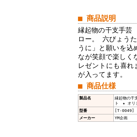
■ 商品説明
縁起物の干支手
ロー。 六びょう
うに」と願いを込
なが笑顔で楽しく
レゼントにも喜れ
が入ってます。
■ 商品仕様
製品名
縁起物の干
ト ★ オリ
型番
[T-0049]
メーカー
YM企画