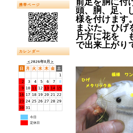
前足を胴に付
携帯ページ
頭、胴、足、
様を付けます
まぶた、ひげ
片方に花を 
で出来上がり
カレンダー
＜
2026年8月
＞
日
月
火
水
木
金
土
1
2
3
4
5
6
7
8
9
10
11
12
13
14
15
16
17
18
19
20
21
22
23
24
25
26
27
28
29
30
31
今日
定休日