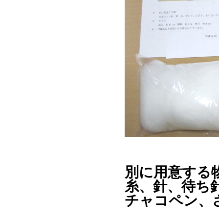
別に用意する
糸、針、待ち
チャコペン、