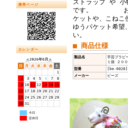
ストラップ や 
携帯ページ
です。 お届け
ケットや、こねこ便
ゆうパケット希望、
い。
■ 商品仕様
カレンダー
製品名
手芸プラビー
＜
2026年8月
＞
１袋 ２００
日
月
火
水
木
金
土
型番
[be-0028]
1
メーカー
ビーズ
2
3
4
5
6
7
8
9
10
11
12
13
14
15
16
17
18
19
20
21
22
23
24
25
26
27
28
29
30
31
今日
定休日