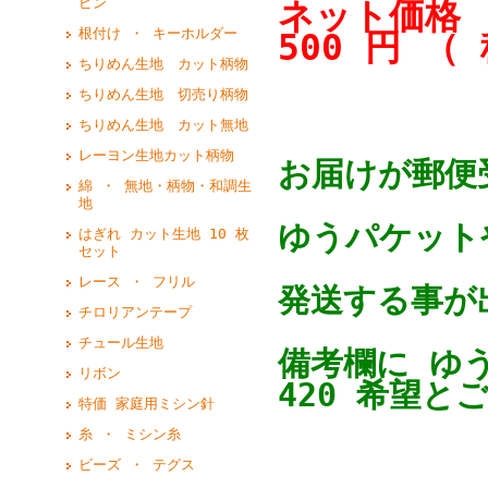
ピン
ネット価格
根付け ・ キーホルダー
500 円 （
ちりめん生地 カット柄物
ちりめん生地 切売り柄物
ちりめん生地 カット無地
レーヨン生地カット柄物
お届けが郵便
綿 ・ 無地・柄物・和調生
地
ゆうパケットや
はぎれ カット生地 10 枚
セット
レース ・ フリル
発送する事が
チロリアンテープ
チュール生地
備考欄に ゆ
リボン
420 希望と
特価 家庭用ミシン針
糸 ・ ミシン糸
ビーズ ・ テグス