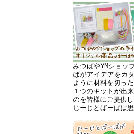
みつばやYMショッ
ばがアイデアをカ
ように材料を切った
１つのキットが出来
のを皆様にご提供し
じーじとばーばは