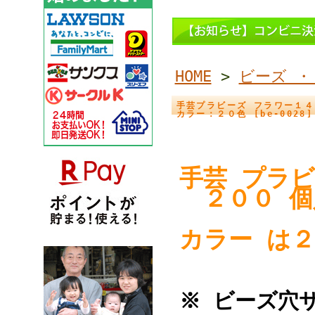
HOME
>
ビーズ ・
手芸プラビーズ フラワー１４
カラー：２０色 [be-0028]
手芸 プラ
２００ 個
カラー は２
※ ビーズ穴