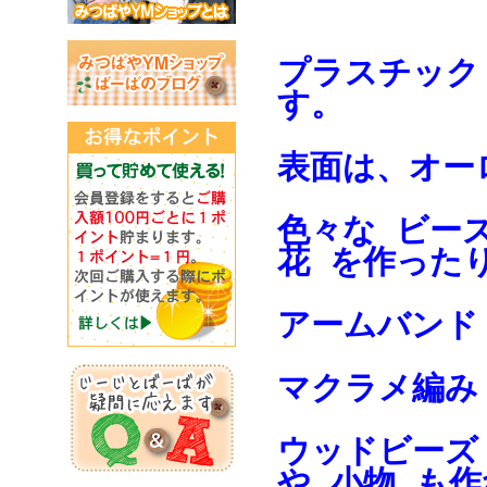
プラスチック
す。
表面は、オー
色々な ビー
花 を作った
アームバンド
マクラメ編み
ウッドビーズ
や 小物 も