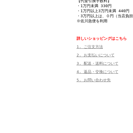
【代金引換手数料】
・1万円未満 330円
・1万円以上3万円未満 440円
・3万円以上は、０円（当店負担
※佐川急便を利用
詳しいショッピングはこちら
1. ご注文方法
2. お支払いについて
3. 配送・送料について
4. 返品・交換について
5. お問い合わせ先