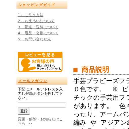
ショッピングガイド
1. ご注文方法
2. お支払いについて
3. 配送・送料について
4. 返品・交換について
5. お問い合わせ先
■ 商品説明
手芸プラビーズフ
メールマガジン
０色です。 ※ 
下記にメールアドレスを入
力し登録ボタンを押して下
チックの手芸用フ
さい。
があります。 色
ったり、アームバ
変更・解除・お知らせはこ
編み や アジアン
ちら >>