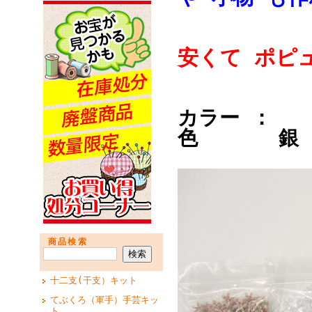
安くて ポピ
カラー 
色 
商品検索
十二支(干支）キット
てぶくろ（軍手）手芸キッ
ト