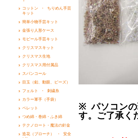
コットン ・ ちりめん手芸
キット
簡単小物手芸キット
金張り人形ケース
モビール手芸キット
クリスマスキット
クリスマス生地
クリスマス用付属品
スパンコール
目玉（釦、動眼、ビーズ）
フェルト ・ 刺繍糸
カラー軍手（手袋）
※ パソコン
ペレット
す。ご了承く
つめ綿・巻綿・ふき綿
テクノロート・魔法の針金
造花（ブローチ） ・ 安全