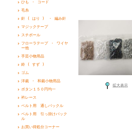
ひも ・ コード
毛糸
針 ( はり ) ・ 編み針
マジックテープ
スチボール
フローラテープ ・ ワイヤ
ー他
手芸小物用品
鈴 ( すず )
ゴム
洋裁 ・ 和裁小物用品
拡大表示
ボタン１５０円均一
衿レース
ベルト用 通しバックル
ベルト用 引っ掛けバック
ル
お買い得処分コーナー