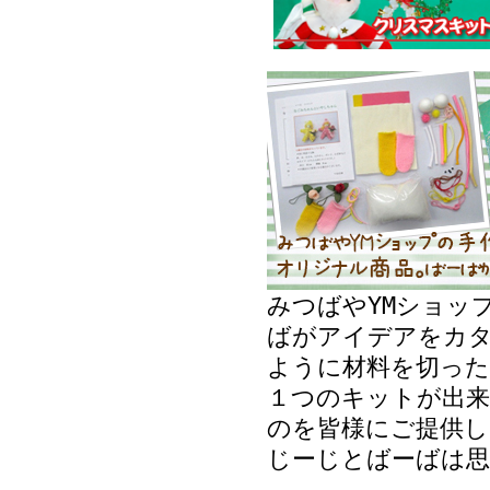
みつばやYMショッ
ばがアイデアをカ
ように材料を切った
１つのキットが出来
のを皆様にご提供し
じーじとばーばは