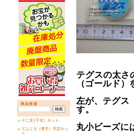
テグスの太さの
（ゴールド）
左が、テグス 
商品検索
す。
十二支(干支）キット
丸小ビーズに
てぶくろ（軍手）手芸キッ
ト