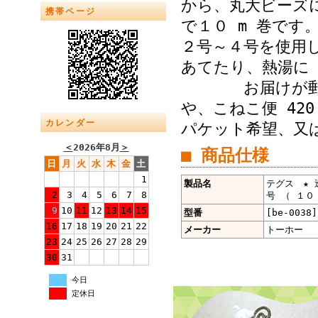
から、丸大ビーズに
携帯ページ
で１０ m 巻で
２号～４号を使用
あてたり、熱湯に
お届けが郵便受
や、こねこ便 42
カレンダー
パケット希望、又は
＜
2026年8月
＞
■ 商品仕様
日
月
火
水
木
金
土
1
製品名
テグス ★ 
2
3
4
5
6
7
8
号 （ １０ 
9
10
11
12
13
14
15
型番
[be-0038]
16
17
18
19
20
21
22
メーカー
トーホー
23
24
25
26
27
28
29
30
31
今日
定休日