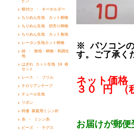
ピン
根付け ・ キーホルダー
ちりめん生地 カット柄物
ちりめん生地 切売り柄物
ちりめん生地 カット無地
レーヨン生地カット柄物
※ パソコン
綿 ・ 無地・柄物・和調生
す。ご了承く
地
はぎれ カット生地 10 枚
セット
ネット価格 
レース ・ フリル
３０ 円 （
チロリアンテープ
チュール生地
リボン
特価 家庭用ミシン針
糸 ・ ミシン糸
お届けが郵便
ビーズ ・ テグス