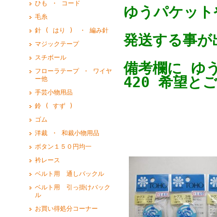
ひも ・ コード
ゆうパケットや
毛糸
針 ( はり ) ・ 編み針
発送する事が
マジックテープ
スチボール
備考欄に ゆ
フローラテープ ・ ワイヤ
420 希望と
ー他
手芸小物用品
鈴 ( すず )
ゴム
洋裁 ・ 和裁小物用品
ボタン１５０円均一
衿レース
ベルト用 通しバックル
ベルト用 引っ掛けバック
ル
お買い得処分コーナー