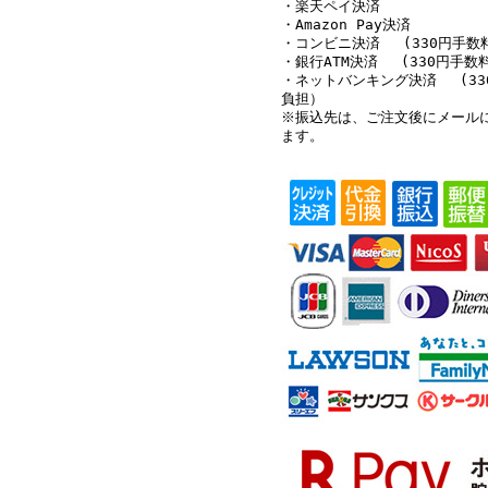
・楽天ペイ決済
・Amazon Pay決済
・コンビニ決済 (330円手数
・銀行ATM決済 (330円手数
・ネットバンキング決済 (33
負担）
※振込先は、ご注文後にメール
ます。