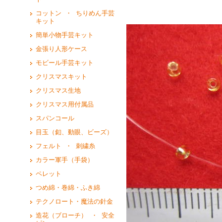
コットン ・ ちりめん手芸
キット
簡単小物手芸キット
金張り人形ケース
モビール手芸キット
クリスマスキット
クリスマス生地
クリスマス用付属品
スパンコール
目玉（釦、動眼、ビーズ）
フェルト ・ 刺繍糸
カラー軍手（手袋）
ペレット
つめ綿・巻綿・ふき綿
テクノロート・魔法の針金
造花（ブローチ） ・ 安全