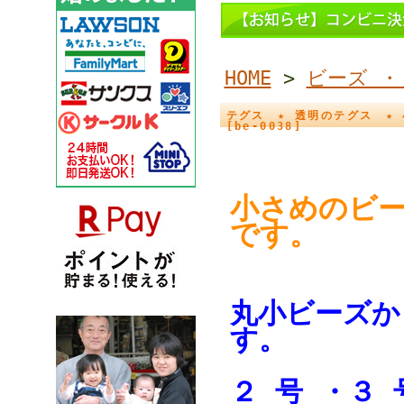
HOME
>
ビーズ ・
テグス ★ 透明のテグス ★ 
[be-0038]
小さめのビ
です。
丸小ビーズか
す。
２ 号 ・３ 