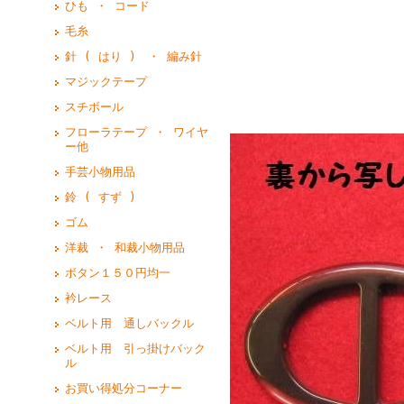
ひも ・ コード
毛糸
針 ( はり ) ・ 編み針
マジックテープ
スチボール
フローラテープ ・ ワイヤ
ー他
手芸小物用品
鈴 ( すず )
ゴム
洋裁 ・ 和裁小物用品
ボタン１５０円均一
衿レース
ベルト用 通しバックル
ベルト用 引っ掛けバック
ル
お買い得処分コーナー