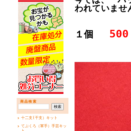
われていませ
500
１個
商品検索
十二支(干支）キット
てぶくろ（軍手）手芸キッ
ト