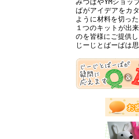
みつばやYMショッ
ばがアイデアをカ
ように材料を切った
１つのキットが出来
のを皆様にご提供し
じーじとばーばは