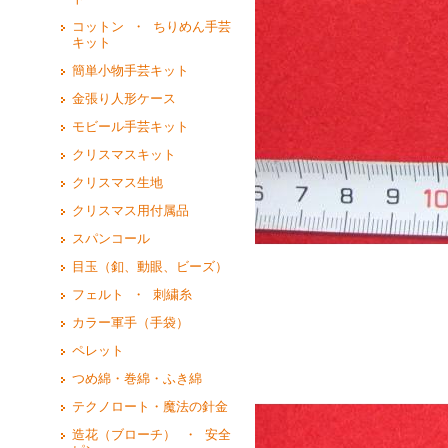
コットン ・ ちりめん手芸
キット
簡単小物手芸キット
金張り人形ケース
モビール手芸キット
クリスマスキット
クリスマス生地
クリスマス用付属品
スパンコール
目玉（釦、動眼、ビーズ）
フェルト ・ 刺繍糸
カラー軍手（手袋）
ペレット
つめ綿・巻綿・ふき綿
テクノロート・魔法の針金
造花（ブローチ） ・ 安全