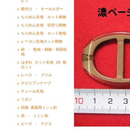
ピン
根付け ・ キーホルダー
ちりめん生地 カット柄物
ちりめん生地 切売り柄物
ちりめん生地 カット無地
レーヨン生地カット柄物
綿 ・ 無地・柄物・和調生
地
はぎれ カット生地 10 枚
セット
レース ・ フリル
チロリアンテープ
チュール生地
リボン
特価 家庭用ミシン針
糸 ・ ミシン糸
ビーズ ・ テグス