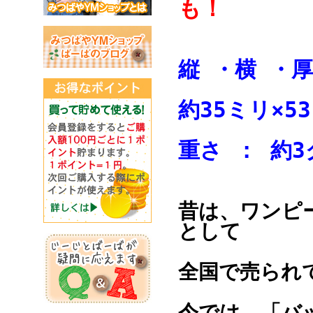
も！
縦 ・横 
約35ミリ×5
重さ ： 
昔は、ワンピ
として
全国で売られ
今では、「バ