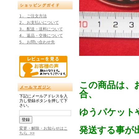
ショッピングガイド
1. ご注文方法
2. お支払いについて
3. 配送・送料について
4. 返品・交換について
5. お問い合わせ先
この商品は、
メールマガジン
合、
下記にメールアドレスを入
力し登録ボタンを押して下
さい。
ゆうパケットや
発送する事が
変更・解除・お知らせはこ
ちら >>