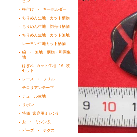
ピン
根付け ・ キーホルダー
ちりめん生地 カット柄物
ちりめん生地 切売り柄物
ちりめん生地 カット無地
レーヨン生地カット柄物
綿 ・ 無地・柄物・和調生
地
はぎれ カット生地 10 枚
セット
レース ・ フリル
チロリアンテープ
チュール生地
リボン
特価 家庭用ミシン針
糸 ・ ミシン糸
ビーズ ・ テグス