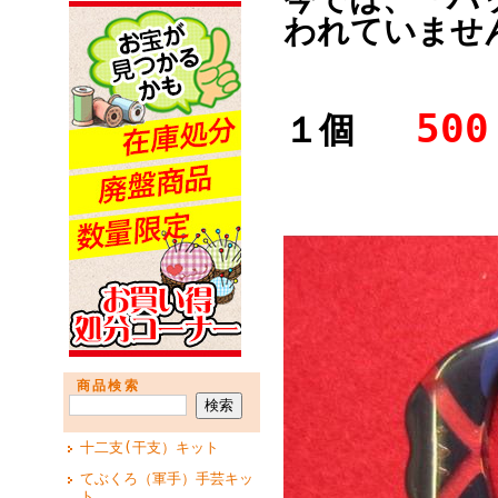
われていませ
500
１個
商品検索
十二支(干支）キット
てぶくろ（軍手）手芸キッ
ト