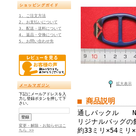
ショッピングガイド
1. ご注文方法
2. お支払いについて
3. 配送・送料について
4. 返品・交換について
5. お問い合わせ先
拡大表示
メールマガジン
下記にメールアドレスを入
力し登録ボタンを押して下
■ 商品説明
さい。
通しバックル No
リジナルバッグの
変更・解除・お知らせはこ
約33ミリ×54ミ
ちら >>