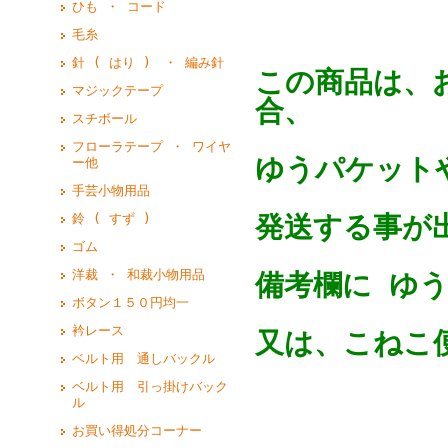
ひも ・ コード
毛糸
針 ( はり ) ・ 編み針
この商品は、
マジックテープ
合、
スチボール
フローラテープ ・ ワイヤ
ゆうパケットや
ー他
手芸小物用品
発送する事が
鈴 ( すず )
ゴム
洋裁 ・ 和裁小物用品
備考欄に ゆ
ボタン１５０円均一
衿レース
又は、こねこ便
ベルト用 通しバックル
ベルト用 引っ掛けバック
ル
お買い得処分コーナー