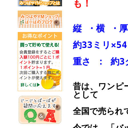
も！
縦 ・横 
約33ミリ×5
重さ ： 
昔は、ワンピ
として
全国で売られ
今では、「バ