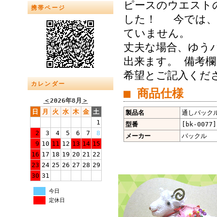
ピースのウエスト
携帯ページ
した！ 今では、
ていません。 
丈夫な場合、ゆうパ
出来ます。 備考欄
希望とご記入くだ
カレンダー
■ 商品仕様
＜
2026年8月
＞
日
月
火
水
木
金
土
製品名
通しバックル 
1
型番
[bk-0077]
2
3
4
5
6
7
8
メーカー
バックル
9
10
11
12
13
14
15
16
17
18
19
20
21
22
23
24
25
26
27
28
29
30
31
今日
定休日