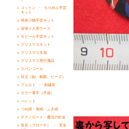
コットン ・ ちりめん手芸
キット
簡単小物手芸キット
金張り人形ケース
モビール手芸キット
クリスマスキット
クリスマス生地
クリスマス用付属品
スパンコール
目玉（釦、動眼、ビーズ）
フェルト ・ 刺繍糸
カラー軍手（手袋）
ペレット
つめ綿・巻綿・ふき綿
テクノロート・魔法の針金
造花（ブローチ） ・ 安全