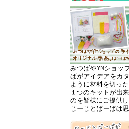
みつばやYMショッ
ばがアイデアをカ
ように材料を切った
１つのキットが出来
のを皆様にご提供し
じーじとばーばは