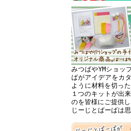
みつばやYMショッ
ばがアイデアをカ
ように材料を切った
１つのキットが出来
のを皆様にご提供し
じーじとばーばは