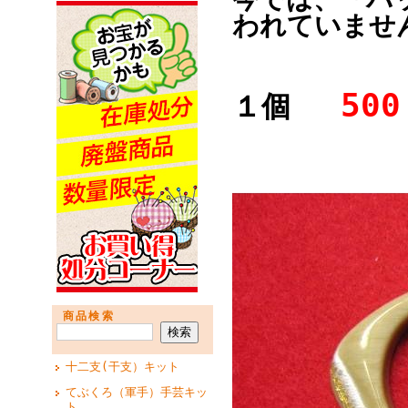
われていませ
500
１個
商品検索
十二支(干支）キット
てぶくろ（軍手）手芸キッ
ト