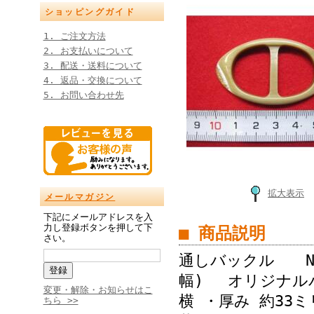
ショッピングガイド
1. ご注文方法
2. お支払いについて
3. 配送・送料について
4. 返品・交換について
5. お問い合わせ先
拡大表示
メールマガジン
下記にメールアドレスを入
力し登録ボタンを押して下
■ 商品説明
さい。
通しバックル No
幅) オリジナル
変更・解除・お知らせはこ
横 ・厚み 約33
ちら >>