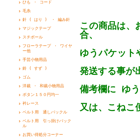
ひも ・ コード
毛糸
針 ( はり ) ・ 編み針
この商品は、
マジックテープ
合、
スチボール
フローラテープ ・ ワイヤ
ゆうパケットや
ー他
手芸小物用品
発送する事が
鈴 ( すず )
ゴム
洋裁 ・ 和裁小物用品
備考欄に ゆ
ボタン１５０円均一
衿レース
又は、こねこ便
ベルト用 通しバックル
ベルト用 引っ掛けバック
ル
お買い得処分コーナー