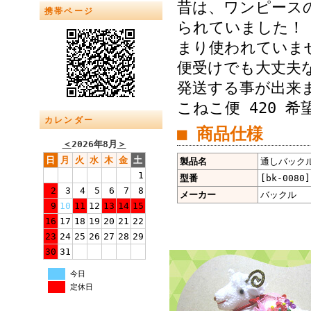
昔は、ワンピース
携帯ページ
られていました！
まり使われてい
便受けでも大丈夫な
発送する事が出来
こねこ便 420 
カレンダー
■ 商品仕様
＜
2026年8月
＞
日
月
火
水
木
金
土
製品名
通しバックル 
1
型番
[bk-0080]
2
3
4
5
6
7
8
メーカー
バックル
9
10
11
12
13
14
15
16
17
18
19
20
21
22
23
24
25
26
27
28
29
30
31
今日
定休日