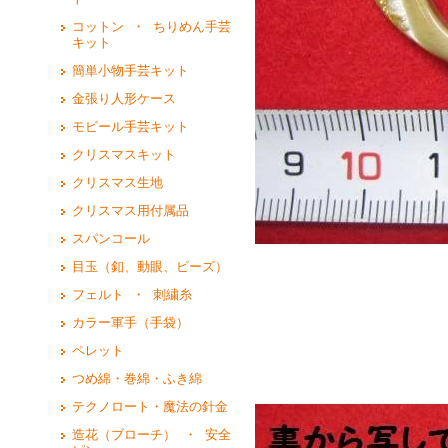
コットン ・ ちりめん手芸
キット
簡単小物手芸キット
金張り人形ケース
モビール手芸キット
クリスマスキット
クリスマス生地
クリスマス用付属品
スパンコール
目玉（釦、動眼、ビーズ）
フェルト ・ 刺繍糸
カラー軍手（手袋）
ペレット
つめ綿・巻綿・ふき綿
テクノロート・魔法の針金
造花（ブローチ） ・ 安全