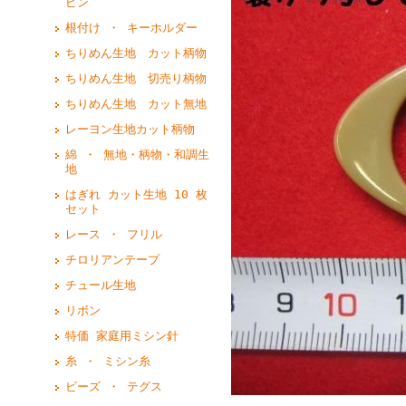
ピン
根付け ・ キーホルダー
ちりめん生地 カット柄物
ちりめん生地 切売り柄物
ちりめん生地 カット無地
レーヨン生地カット柄物
綿 ・ 無地・柄物・和調生
地
はぎれ カット生地 10 枚
セット
レース ・ フリル
チロリアンテープ
チュール生地
リボン
特価 家庭用ミシン針
糸 ・ ミシン糸
ビーズ ・ テグス