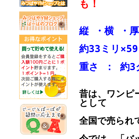
も！
縦 ・横 
約33ミリ×5
重さ ： 
昔は、ワンピ
として
全国で売られ
今では、「バ