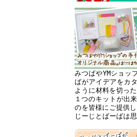
みつばやYMショッ
ばがアイデアをカ
ように材料を切った
１つのキットが出来
のを皆様にご提供し
じーじとばーばは