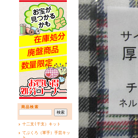
商品検索
十二支(干支）キット
てぶくろ（軍手）手芸キッ
ト