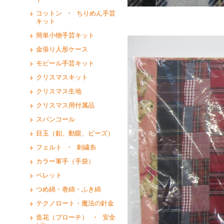
コットン ・ ちりめん手芸
キット
簡単小物手芸キット
金張り人形ケース
モビール手芸キット
クリスマスキット
クリスマス生地
クリスマス用付属品
スパンコール
目玉（釦、動眼、ビーズ）
フェルト ・ 刺繍糸
カラー軍手（手袋）
ペレット
つめ綿・巻綿・ふき綿
テクノロート・魔法の針金
造花（ブローチ） ・ 安全