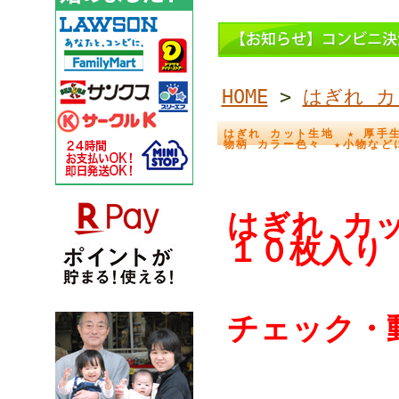
HOME
>
はぎれ カ
はぎれ カット生地 ★ 厚手生
物柄 カラー色々 ★小物などに 
はぎれ 
１０枚入り
チェック・