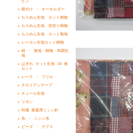
ピン
根付け ・ キーホルダー
ちりめん生地 カット柄物
ちりめん生地 切売り柄物
ちりめん生地 カット無地
レーヨン生地カット柄物
綿 ・ 無地・柄物・和調生
地
はぎれ カット生地 10 枚
セット
レース ・ フリル
チロリアンテープ
チュール生地
リボン
特価 家庭用ミシン針
糸 ・ ミシン糸
ビーズ ・ テグス