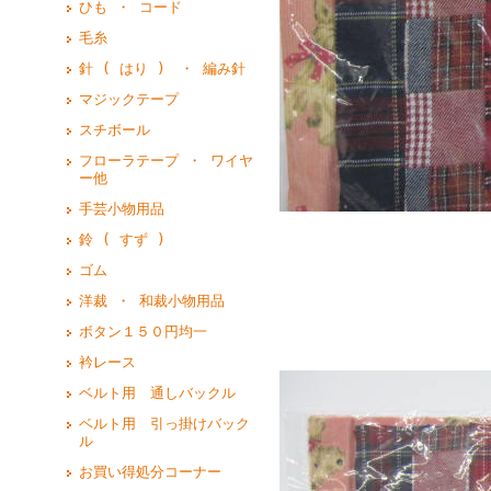
ひも ・ コード
毛糸
針 ( はり ) ・ 編み針
マジックテープ
スチボール
フローラテープ ・ ワイヤ
ー他
手芸小物用品
鈴 ( すず )
ゴム
洋裁 ・ 和裁小物用品
ボタン１５０円均一
衿レース
ベルト用 通しバックル
ベルト用 引っ掛けバック
ル
お買い得処分コーナー