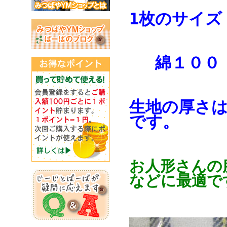
1枚のサイズ：
綿１００
生地の厚さ
です。
お人形さんの
などに最適で