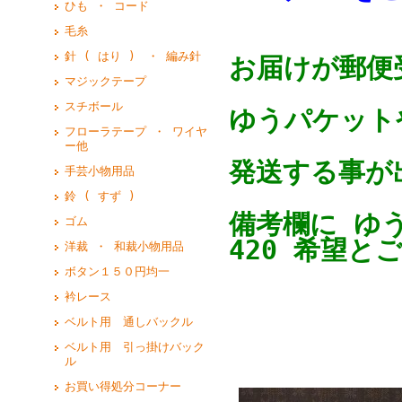
ひも ・ コード
毛糸
針 ( はり ) ・ 編み針
お届けが郵便
マジックテープ
スチボール
ゆうパケットや
フローラテープ ・ ワイヤ
ー他
発送する事が
手芸小物用品
鈴 ( すず )
備考欄に ゆ
ゴム
420 希望と
洋裁 ・ 和裁小物用品
ボタン１５０円均一
衿レース
ベルト用 通しバックル
ベルト用 引っ掛けバック
ル
お買い得処分コーナー