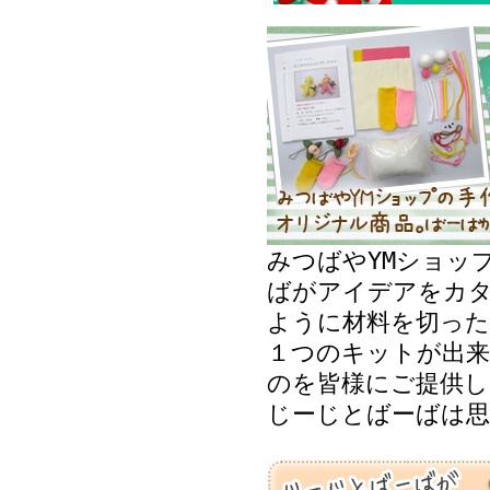
みつばやYMショッ
ばがアイデアをカ
ように材料を切った
１つのキットが出来
のを皆様にご提供し
じーじとばーばは