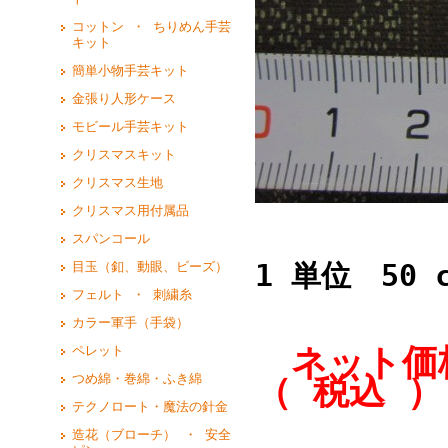
コットン ・ ちりめん手芸
キット
簡単小物手芸キット
金張り人形ケース
モビール手芸キット
クリスマスキット
クリスマス生地
クリスマス用付属品
スパンコール
1 単位 50 
目玉（釦、動眼、ビーズ）
フェルト ・ 刺繍糸
カラー軍手（手袋）
ネット価格
ペレット
つめ綿・巻綿・ふき綿
（ 税込 ）
テクノロート・魔法の針金
造花（ブローチ） ・ 安全