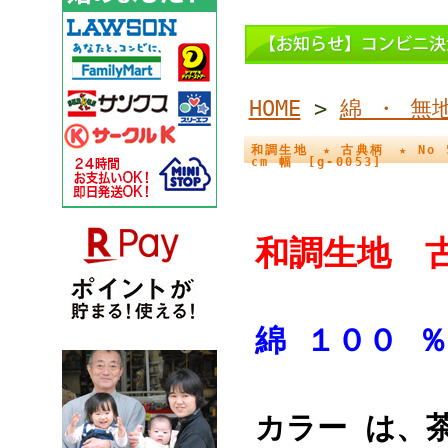
HOME
>
綿 ・ 無
和調生地 ★ 古典柄 ★ No 
cm 幅 [g-0053]
和調生地 
綿 １００ 
カラー は、