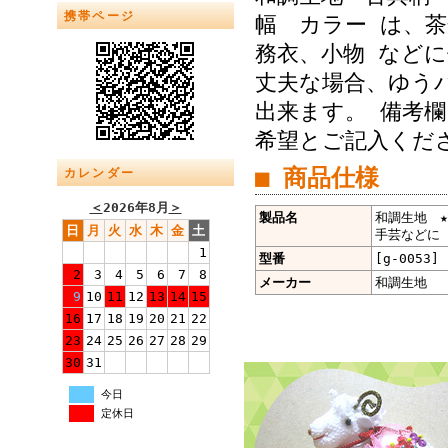
携帯ページ
幅 カラー は、
務衣、小物 な
丈夫な場合、ゆうパ
出来ます。 備考欄
希望とご記入くだ
■ 商品仕様
カレンダー
＜
2026年8月
＞
製品名
和調生地 ★
日
月
火
水
木
金
土
手芸などに ★
1
型番
[g-0053]
2
3
4
5
6
7
8
メーカー
和調生地
9
10
11
12
13
14
15
16
17
18
19
20
21
22
23
24
25
26
27
28
29
30
31
今日
定休日