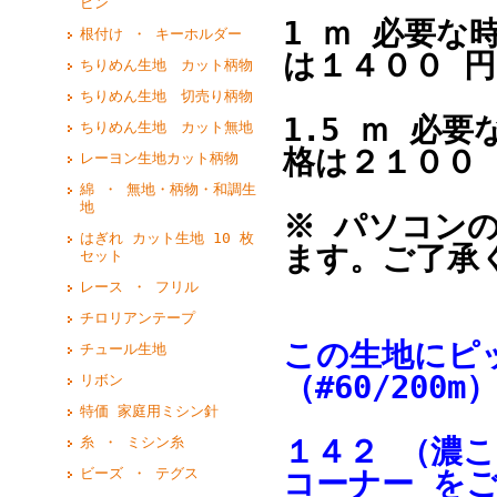
ピン
1 ｍ 必要な
根付け ・ キーホルダー
は１４００ 
ちりめん生地 カット柄物
ちりめん生地 切売り柄物
1.5 ｍ 必
ちりめん生地 カット無地
格は２１００
レーヨン生地カット柄物
綿 ・ 無地・柄物・和調生
地
※ パソコン
はぎれ カット生地 10 枚
ます。ご了承
セット
レース ・ フリル
チロリアンテープ
この生地にピ
チュール生地
（#60/200m
リボン
特価 家庭用ミシン針
１４２ （濃
糸 ・ ミシン糸
ビーズ ・ テグス
コーナー を