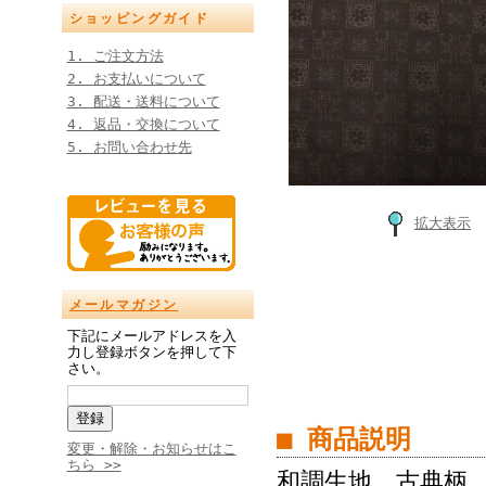
ショッピングガイド
1. ご注文方法
2. お支払いについて
3. 配送・送料について
4. 返品・交換について
5. お問い合わせ先
拡大表示
メールマガジン
下記にメールアドレスを入
力し登録ボタンを押して下
さい。
■ 商品説明
変更・解除・お知らせはこ
ちら >>
和調生地 古典柄 