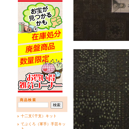
商品検索
十二支(干支）キット
てぶくろ（軍手）手芸キッ
ト