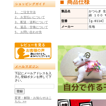
■ 商品仕様
ショッピングガイド
製品名
かつらぎ 生
1. ご注文方法
綿 １００ %
2. お支払いについて
型番
[g-0114]
3. 配送・送料について
メーカー
生地
4. 返品・交換について
5. お問い合わせ先
メールマガジン
下記にメールアドレスを入
力し登録ボタンを押して下
さい。
変更・解除・お知らせはこ
ちら >>