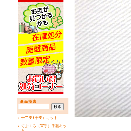
商品検索
十二支(干支）キット
てぶくろ（軍手）手芸キッ
ト