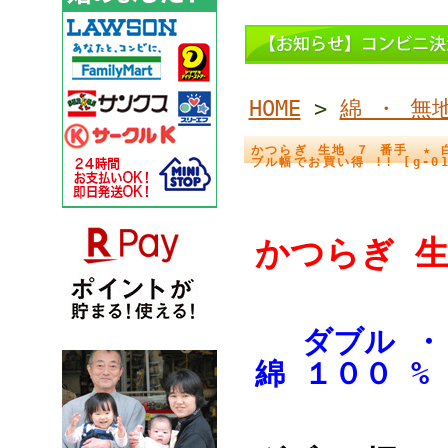
HOME
>
綿 ・ 無
かつらぎ 生地 ７ 番手 ★ 白
ブル幅でお買い得 !! [g-01
かつらぎ
ダブル 
綿 １００ %