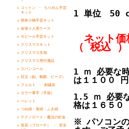
コットン ・ ちりめん手芸
1 単位 50 
キット
簡単小物手芸キット
金張り人形ケース
ネット価格
モビール手芸キット
（ 税込 ）
クリスマスキット
クリスマス生地
クリスマス用付属品
スパンコール
1 ｍ 必要な
目玉（釦、動眼、ビーズ）
は１１００ 
フェルト ・ 刺繍糸
カラー軍手（手袋）
1.5 ｍ 必
ペレット
格は１６５０
つめ綿・巻綿・ふき綿
テクノロート・魔法の針金
※ パソコン
造花（ブローチ） ・ 安全