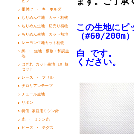
ます。ご了承
ピン
根付け ・ キーホルダー
ちりめん生地 カット柄物
この生地にピ
ちりめん生地 切売り柄物
（#60/200m
ちりめん生地 カット無地
レーヨン生地カット柄物
白 です。 
綿 ・ 無地・柄物・和調生
地
ください。
はぎれ カット生地 10 枚
セット
レース ・ フリル
チロリアンテープ
チュール生地
リボン
特価 家庭用ミシン針
糸 ・ ミシン糸
ビーズ ・ テグス