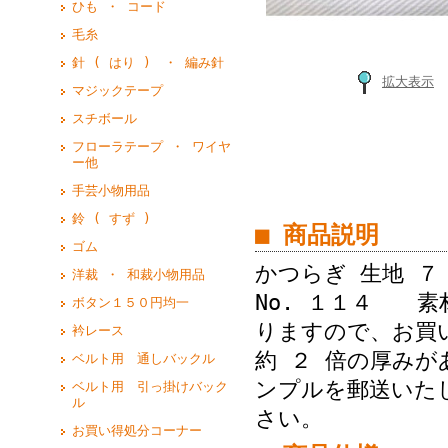
ひも ・ コード
毛糸
針 ( はり ) ・ 編み針
拡大表示
マジックテープ
スチボール
フローラテープ ・ ワイヤ
ー他
手芸小物用品
鈴 ( すず )
■ 商品説明
ゴム
かつらぎ 生地 ７
洋裁 ・ 和裁小物用品
No. １１４ 素
ボタン１５０円均一
りますので、お買
衿レース
約 ２ 倍の厚み
ベルト用 通しバックル
ンプルを郵送いた
ベルト用 引っ掛けバック
ル
さい。
お買い得処分コーナー