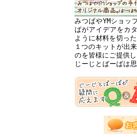
みつばやYMショッ
ばがアイデアをカ
ように材料を切った
１つのキットが出来
のを皆様にご提供し
じーじとばーばは