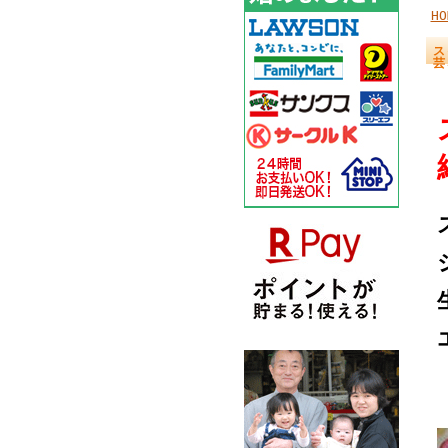
HO
ス
芸