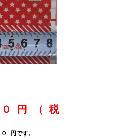
０ 円 （ 税
６０ 円です。