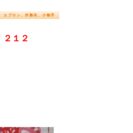
 ★ エプロン、作務衣、小物手
. ２１２
。