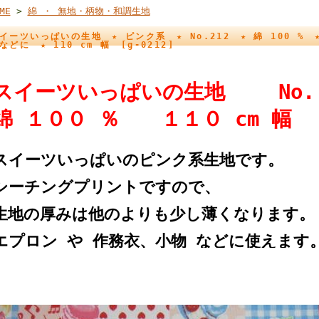
ME
>
綿 ・ 無地・柄物・和調生地
イーツいっぱいの生地 ★ ピンク系 ★ No.212 ★ 綿 100 %
などに ★ 110 cm 幅 [g-0212]
スイーツいっぱいの生地 No
綿 １００ ％ １１０ cm 幅
スイーツいっぱいのピンク系生地です。
シーチングプリントですので、
生地の厚みは他のよりも少し薄くなります。
エプロン や 作務衣、小物 などに使えます