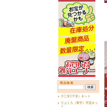
商品検索
十二支(干支）キット
てぶくろ（軍手）手芸キッ
ト