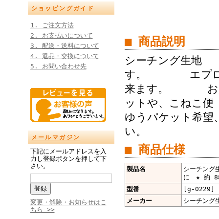
ショッピングガイド
1. ご注文方法
2. お支払いについて
■ 商品説明
3. 配送・送料について
4. 返品・交換について
シーチング生地 
5. お問い合わせ先
す。 エプロン
来ます。 お届
ットや、こねこ便 
ゆうパケット希望、
い。
メールマガジン
■ 商品仕様
下記にメールアドレスを入
力し登録ボタンを押して下
さい。
製品名
シーチング生
に ★ 約 8
型番
[g-0229]
メーカー
シーチング
変更・解除・お知らせはこ
ちら >>