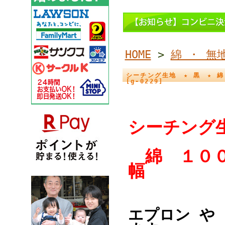
HOME
>
綿 ・ 無
シーチング生地 ★ 黒 ★ 綿
[g-0229]
シーチ
綿 １０
幅
エプロン や