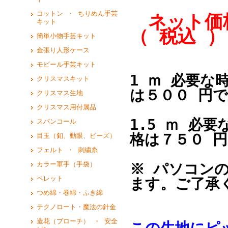
コットン ・ ちりめん手芸
ネット価格
キット
（ 税込 ）
簡単小物手芸キット
金張り人形ケース
モビール手芸キット
1 ｍ 必要な
クリスマスキット
は５００ 円
クリスマス生地
クリスマス用付属品
1.5 ｍ 必
スパンコール
格は７５０ 
目玉（釦、動眼、ビーズ）
フェルト ・ 刺繍糸
カラー軍手（手袋）
※ パソコン
ペレット
ます。ご了承
つめ綿・巻綿・ふき綿
テクノロート・魔法の針金
造花（ブローチ） ・ 安全