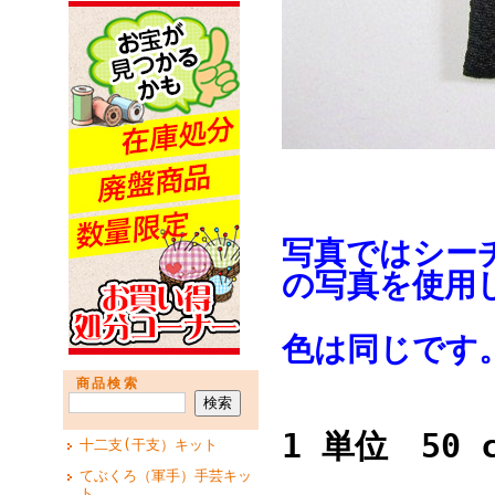
写真ではシー
の写真を使用
色は同じです
商品検索
1 単位 50 
十二支(干支）キット
てぶくろ（軍手）手芸キッ
ト