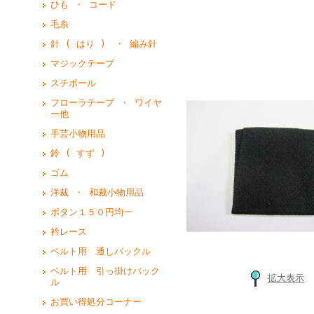
ひも ・ コード
毛糸
針 ( はり ) ・ 編み針
マジックテープ
スチボール
フローラテープ ・ ワイヤ
ー他
手芸小物用品
鈴 ( すず )
ゴム
洋裁 ・ 和裁小物用品
ボタン１５０円均一
衿レース
ベルト用 通しバックル
ベルト用 引っ掛けバック
拡大表示
ル
お買い得処分コーナー