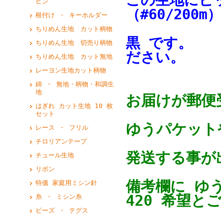
この生地にピ
ピン
（#60/200m
根付け ・ キーホルダー
ちりめん生地 カット柄物
黒 です。 
ちりめん生地 切売り柄物
ださい。
ちりめん生地 カット無地
レーヨン生地カット柄物
綿 ・ 無地・柄物・和調生
地
お届けが郵便
はぎれ カット生地 10 枚
セット
ゆうパケットや
レース ・ フリル
チロリアンテープ
発送する事が
チュール生地
リボン
備考欄に ゆ
特価 家庭用ミシン針
420 希望と
糸 ・ ミシン糸
ビーズ ・ テグス