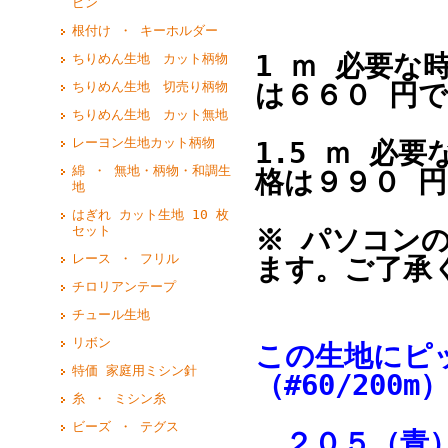
ピン
根付け ・ キーホルダー
1 ｍ 必要な
ちりめん生地 カット柄物
は６６０ 円
ちりめん生地 切売り柄物
ちりめん生地 カット無地
レーヨン生地カット柄物
1.5 ｍ 必
綿 ・ 無地・柄物・和調生
格は９９０ 
地
はぎれ カット生地 10 枚
セット
※ パソコン
レース ・ フリル
ます。ご了承
チロリアンテープ
チュール生地
リボン
この生地にピ
特価 家庭用ミシン針
（#60/200m
糸 ・ ミシン糸
ビーズ ・ テグス
２０５（青）