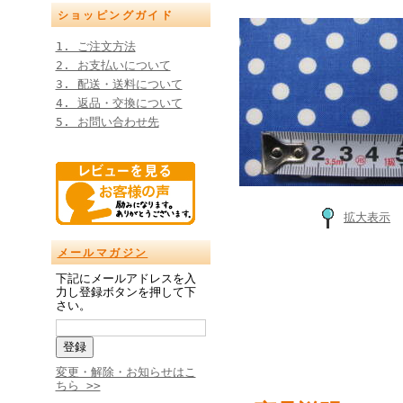
ショッピングガイド
1. ご注文方法
2. お支払いについて
3. 配送・送料について
4. 返品・交換について
5. お問い合わせ先
拡大表示
メールマガジン
下記にメールアドレスを入
力し登録ボタンを押して下
さい。
変更・解除・お知らせはこ
ちら >>