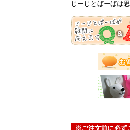
じーじとばーばは
※ご注文前に必ず