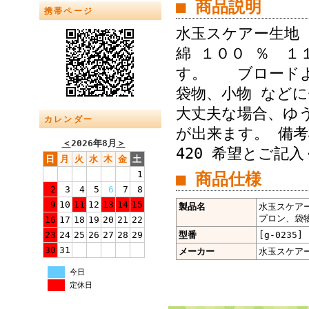
■ 商品説明
携帯ページ
水玉スケアー生地
綿 １００ ％ １
す。 ブロードよ
袋物、小物 な
大丈夫な場合、ゆう
カレンダー
が出来ます。 備
＜
2026年8月
＞
420 希望とご記
日
月
火
水
木
金
土
1
■ 商品仕様
2
3
4
5
6
7
8
9
10
11
12
13
14
15
製品名
水玉スケアー
プロン、袋物
16
17
18
19
20
21
22
23
24
25
26
27
28
29
型番
[g-0235]
30
31
メーカー
水玉スケア
今日
定休日