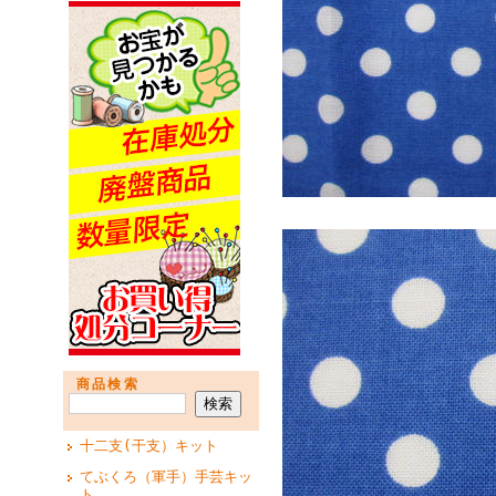
商品検索
十二支(干支）キット
てぶくろ（軍手）手芸キッ
ト