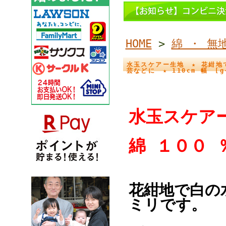
HOME
>
綿 ・ 無
水玉スケアー生地 ★ 花紺地で
芸などに ★ 110cm 幅 [g-
水玉スケア
綿 １００ 
花紺地で白の
ミリです。