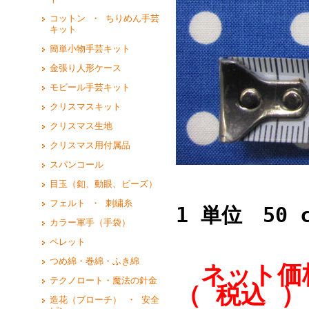
コットン ・ ちりめん手芸
キット
簡単小物手芸キット
金張り人形ケース
モビール手芸キット
クリスマスキット
クリスマス生地
クリスマス用付属品
スパンコール
目玉（釦、動眼、ビーズ）
フェルト ・ 刺繍糸
1 単位 50 
カラー軍手（手袋）
ペレット
つめ綿・巻綿・ふき綿
ネット価格
テクノロート・魔法の針金
（ 税込 ）
造花（ブローチ） ・ 安全