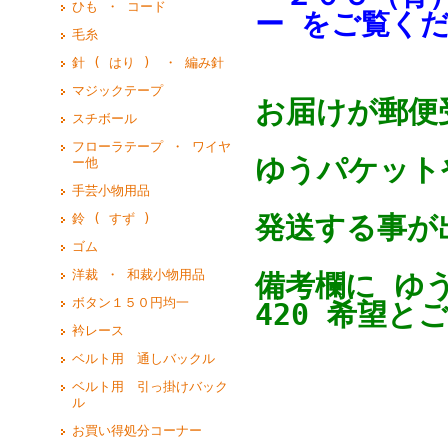
ひも ・ コード
ー をご覧く
毛糸
針 ( はり ) ・ 編み針
マジックテープ
お届けが郵便
スチボール
フローラテープ ・ ワイヤ
ゆうパケットや
ー他
手芸小物用品
発送する事が
鈴 ( すず )
ゴム
洋裁 ・ 和裁小物用品
備考欄に ゆ
ボタン１５０円均一
420 希望と
衿レース
ベルト用 通しバックル
ベルト用 引っ掛けバック
ル
お買い得処分コーナー