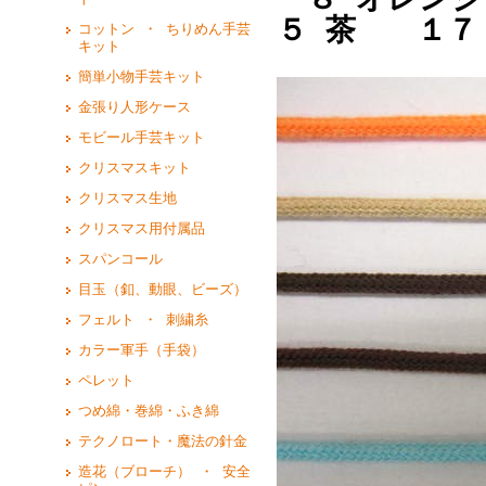
５ 茶 １７
コットン ・ ちりめん手芸
キット
簡単小物手芸キット
金張り人形ケース
モビール手芸キット
クリスマスキット
クリスマス生地
クリスマス用付属品
スパンコール
目玉（釦、動眼、ビーズ）
フェルト ・ 刺繍糸
カラー軍手（手袋）
ペレット
つめ綿・巻綿・ふき綿
テクノロート・魔法の針金
造花（ブローチ） ・ 安全