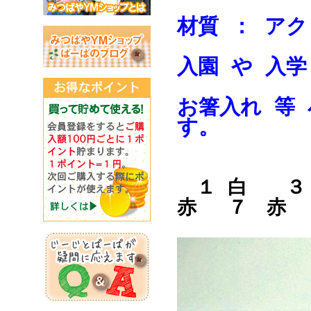
材質 ： アク
入園 や 入学
お箸入れ 等
す。
１ 白 ３ 
赤 ７ 赤