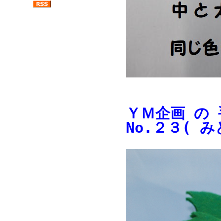
ＹＭ企画 の
No.２３( 