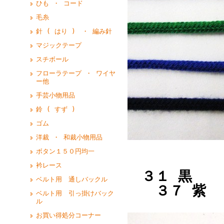
ひも ・ コード
毛糸
針 ( はり ) ・ 編み針
マジックテープ
スチボール
フローラテープ ・ ワイヤ
ー他
手芸小物用品
鈴 ( すず )
ゴム
洋裁 ・ 和裁小物用品
ボタン１５０円均一
衿レース
３１ 黒 
ベルト用 通しバックル
３７ 紫 
ベルト用 引っ掛けバック
ル
お買い得処分コーナー