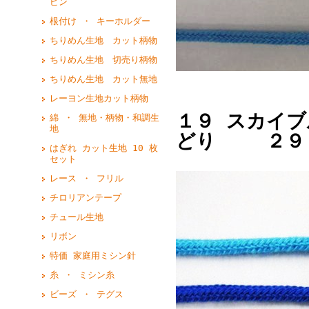
ピン
根付け ・ キーホルダー
ちりめん生地 カット柄物
ちりめん生地 切売り柄物
ちりめん生地 カット無地
レーヨン生地カット柄物
１９ スカイ
綿 ・ 無地・柄物・和調生
地
どり ２９
はぎれ カット生地 10 枚
セット
レース ・ フリル
チロリアンテープ
チュール生地
リボン
特価 家庭用ミシン針
糸 ・ ミシン糸
ビーズ ・ テグス