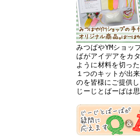
みつばやYMショッ
ばがアイデアをカ
ように材料を切った
１つのキットが出来
のを皆様にご提供し
じーじとばーばは