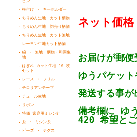
ピン
根付け ・ キーホルダー
ちりめん生地 カット柄物
ネット価格 
ちりめん生地 切売り柄物
ちりめん生地 カット無地
レーヨン生地カット柄物
綿 ・ 無地・柄物・和調生
お届けが郵便
地
はぎれ カット生地 10 枚
セット
ゆうパケットや
レース ・ フリル
チロリアンテープ
発送する事が
チュール生地
リボン
備考欄に ゆ
特価 家庭用ミシン針
420 希望と
糸 ・ ミシン糸
ビーズ ・ テグス