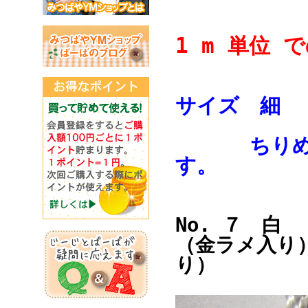
1 m 単位 
サイズ 細 
ちりめん手
す。
No. ７ 白
（金ラメ入り
り）