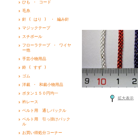
ひも ・ コード
毛糸
針 ( はり ) ・ 編み針
マジックテープ
スチボール
フローラテープ ・ ワイヤ
ー他
手芸小物用品
鈴 ( すず )
ゴム
洋裁 ・ 和裁小物用品
ボタン１５０円均一
拡大表示
衿レース
ベルト用 通しバックル
ベルト用 引っ掛けバック
ル
お買い得処分コーナー