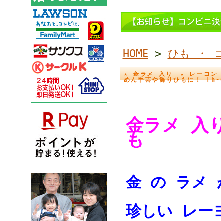
HOME
>
ひも ・ 
★ 金ラメ 入り ★ レーヨン
めん手芸や飾りひもに！ [h-0
金ラメ 入
も
金 の ラメ
珍しい レー