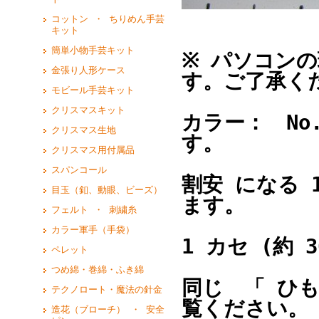
コットン ・ ちりめん手芸
キット
簡単小物手芸キット
※ パソコン
金張り人形ケース
す。ご了承く
モビール手芸キット
クリスマスキット
カラー： No
クリスマス生地
す。
クリスマス用付属品
スパンコール
割安 になる 1
目玉（釦、動眼、ビーズ）
ます。
フェルト ・ 刺繍糸
カラー軍手（手袋）
1 カセ (約 
ペレット
つめ綿・巻綿・ふき綿
同じ 「 ひも
テクノロート・魔法の針金
覧ください。
造花（ブローチ） ・ 安全