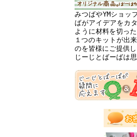
みつばやYMショッ
ばがアイデアをカ
ように材料を切った
１つのキットが出来
のを皆様にご提供し
じーじとばーばは