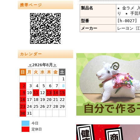
携帯ページ
製品名
★ 金ラメ 
り ★ 手芸
型番
[h-0027]
メーカー
レーヨン 江
カレンダー
＜
2026年8月
＞
日
月
火
水
木
金
土
1
2
3
4
5
6
7
8
9
10
11
12
13
14
15
16
17
18
19
20
21
22
23
24
25
26
27
28
29
30
31
今日
定休日