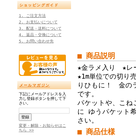
ショッピングガイド
1. ご注文方法
2. お支払いについて
3. 配送・送料について
4. 返品・交換について
5. お問い合わせ先
■ 商品説明
★金ラメ入り ★
★1m単位での切
りひもに！ 金の
メールマガジン
です。 お届
下記にメールアドレスを入
力し登録ボタンを押して下
パケットや、こねこ
さい。
に ゆうパケット希
さい。
変更・解除・お知らせはこ
■ 商品仕様
ちら >>