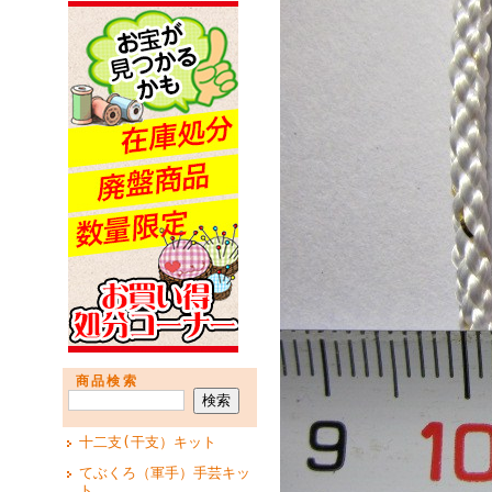
商品検索
十二支(干支）キット
てぶくろ（軍手）手芸キッ
ト