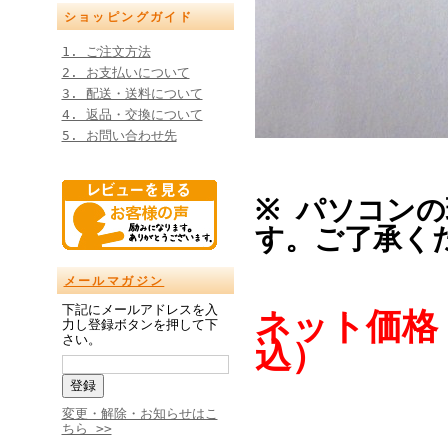
ショッピングガイド
1. ご注文方法
2. お支払いについて
3. 配送・送料について
4. 返品・交換について
5. お問い合わせ先
※ パソコン
す。ご了承く
メールマガジン
下記にメールアドレスを入
ネット価格
力し登録ボタンを押して下
さい。
込）
変更・解除・お知らせはこ
ちら >>