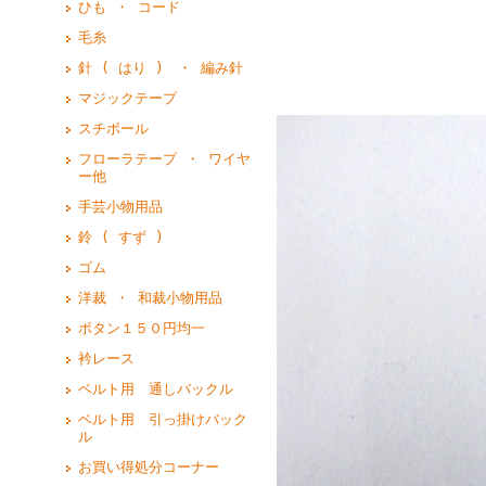
ひも ・ コード
毛糸
４ 号
針 ( はり ) ・ 編み針
マジックテープ
スチボール
フローラテープ ・ ワイヤ
ー他
手芸小物用品
鈴 ( すず )
ゴム
洋裁 ・ 和裁小物用品
ボタン１５０円均一
衿レース
ベルト用 通しバックル
ベルト用 引っ掛けバック
ル
お買い得処分コーナー