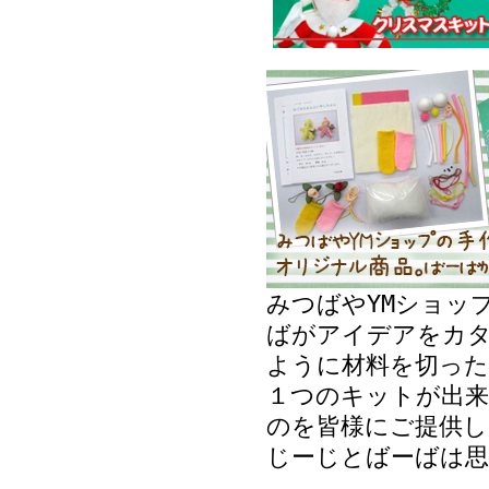
みつばやYMショッ
ばがアイデアをカ
ように材料を切った
１つのキットが出来
のを皆様にご提供し
じーじとばーばは