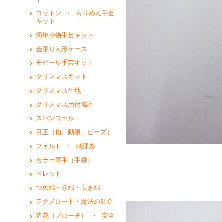
コットン ・ ちりめん手芸
キット
簡単小物手芸キット
金張り人形ケース
モビール手芸キット
クリスマスキット
クリスマス生地
クリスマス用付属品
スパンコール
目玉（釦、動眼、ビーズ）
フェルト ・ 刺繍糸
カラー軍手（手袋）
ペレット
３ 
つめ綿・巻綿・ふき綿
テクノロート・魔法の針金
造花（ブローチ） ・ 安全