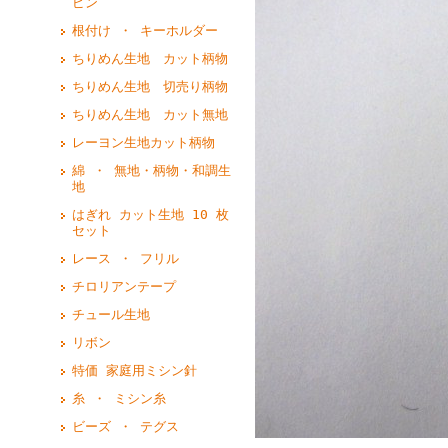
ピン
根付け ・ キーホルダー
ちりめん生地 カット柄物
ちりめん生地 切売り柄物
ちりめん生地 カット無地
レーヨン生地カット柄物
綿 ・ 無地・柄物・和調生
地
はぎれ カット生地 10 枚
セット
レース ・ フリル
チロリアンテープ
チュール生地
リボン
特価 家庭用ミシン針
糸 ・ ミシン糸
ビーズ ・ テグス