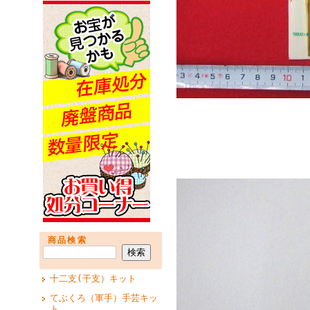
2 号
商品検索
十二支(干支）キット
てぶくろ（軍手）手芸キッ
ト