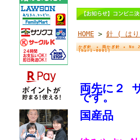
HOME
>
針 ( は
かぎ針 ★ 両かぎ針 ★ No 2
[hari-0001]
両先に２ 
です。
国産品