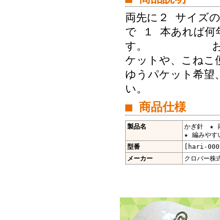
両先に２ サイズ
で １ 本あれば
す。 お届けが
ケットや、こねこ便
ゆうパケット希望、
い。
■ 商品仕様
製品名
かぎ針 ★ 両
★ 編みやすい
型番
[hari-000
メーカー
クロバー株