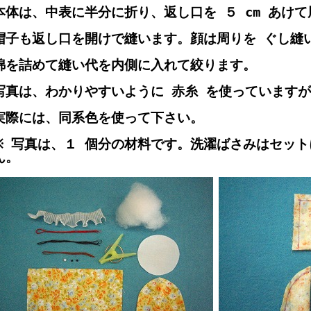
本体は、中表に半分に折り、返し口を ５ cm あけ
帽子も返し口を開けで縫います。顔は周りを ぐし縫
綿を詰めて縫い代を内側に入れて絞ります。
写真は、わかりやすいように 赤糸 を使っています
実際には、同系色を使って下さい。
※ 写真は、１ 個分の材料です。洗濯ばさみはセッ
ん。