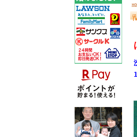
HO
は
[