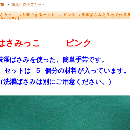
ME
>
簡単小物手芸キット
さみっこ ★５個できるセット ★ ピンク ★洗濯ばさみと生地で作る
ko-0002]
はさみっこ ピンク
洗濯ばさみを使った、簡単手芸です。
1 セットは ５ 個分の材料が入っています。
（洗濯ばさみは別にご用意ください。）