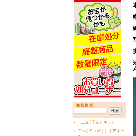
商品検索
十二支(干支）キット
てぶくろ（軍手）手芸キッ
ト