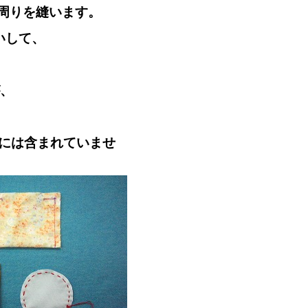
て周りを縫います。
いして、
が、
トには含まれていませ