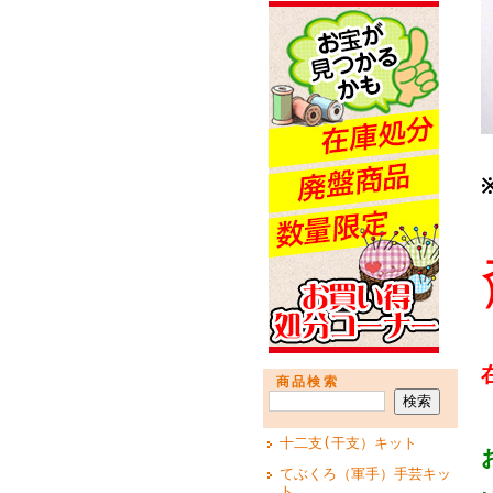
商品検索
十二支(干支）キット
てぶくろ（軍手）手芸キッ
ト