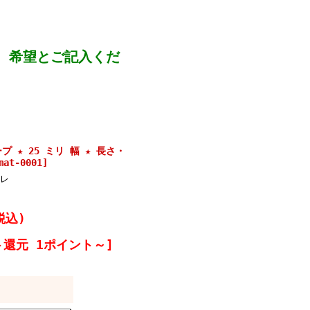
0 希望とご記入くだ
 ★ 25 ミリ 幅 ★ 長さ・
at-0001]
レ
]
税込)
ト還元 1ポイント～]