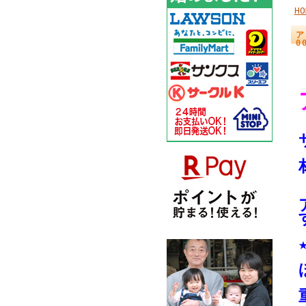
HO
ア
0