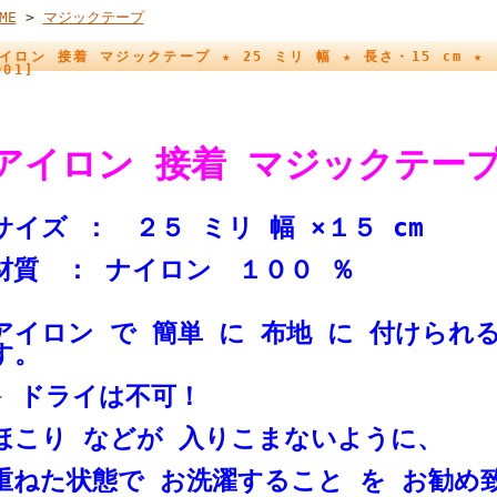
ME
>
マジックテープ
イロン 接着 マジックテープ ★ 25 ミリ 幅 ★ 長さ・15 cm ★
001]
アイロン 接着 マジックテ
サイズ ： ２５ ミリ 幅 ×１５ c
材質 ： ナイロン １００ ％
アイロン で 簡単 に 布地 に 付けられ
す。
★ ドライは不可！
ほこり などが 入りこまないように、
重ねた状態で お洗濯すること を お勧め