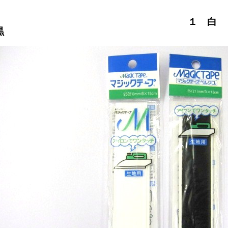
１ 白
黒