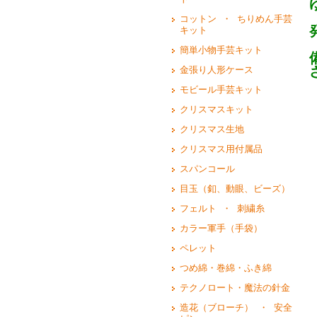
コットン ・ ちりめん手芸
キット
簡単小物手芸キット
金張り人形ケース
モビール手芸キット
クリスマスキット
クリスマス生地
クリスマス用付属品
スパンコール
目玉（釦、動眼、ビーズ）
フェルト ・ 刺繍糸
カラー軍手（手袋）
ペレット
つめ綿・巻綿・ふき綿
テクノロート・魔法の針金
造花（ブローチ） ・ 安全