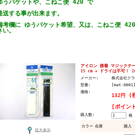
ゆうパケットや、こねこ便 420 で
発送する事が出来ます。
備考欄に ゆうパケット希望、又は、こねこ便 42
さい。
アイロン 接着 マジックテープ
15 cm ★ ドライは不可！ [m
メーカー:
株式会社クラ
型番:
[mat-0001
価格:
(
132円
[ポイン
購入数:
枚
カラー
在庫
購入
拡大表示