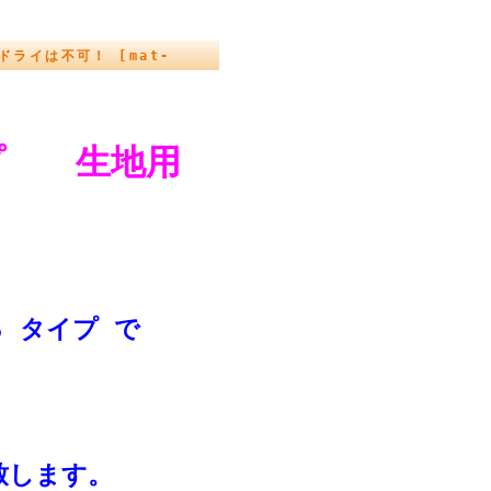
 ドライは不可！ [mat-
ープ 生地用
m
る タイプ で
致します。