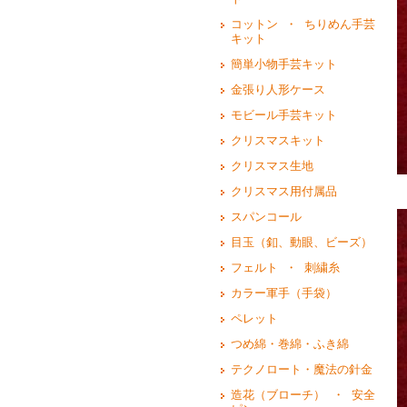
コットン ・ ちりめん手芸
キット
簡単小物手芸キット
金張り人形ケース
モビール手芸キット
クリスマスキット
クリスマス生地
クリスマス用付属品
スパンコール
目玉（釦、動眼、ビーズ）
フェルト ・ 刺繍糸
カラー軍手（手袋）
ペレット
つめ綿・巻綿・ふき綿
テクノロート・魔法の針金
造花（ブローチ） ・ 安全