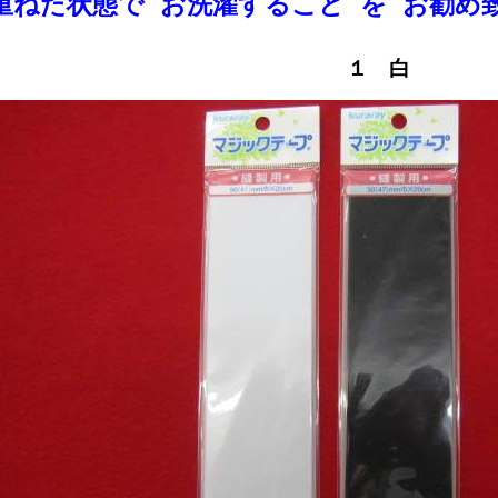
重ねた状態で お洗濯すること を お勧め
１ 白 ２