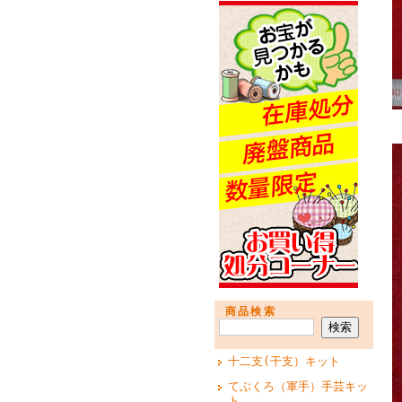
商品検索
十二支(干支）キット
てぶくろ（軍手）手芸キッ
ト