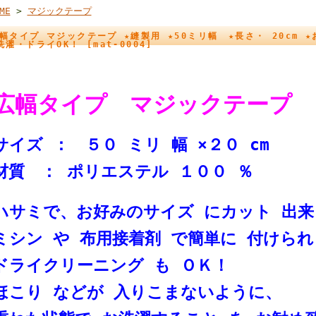
ME
>
マジックテープ
幅タイプ マジックテープ ★縫製用 ★50ミリ幅 ★長さ・ 20cm 
洗濯・ドライOK！ [mat-0004]
広幅タイプ マジックテープ
サイズ ： ５０ ミリ 幅 ×２０ cm
材質 ： ポリエステル １００ ％
ハサミで、お好みのサイズ にカット 出来
ミシン や 布用接着剤 で簡単に 付けられ
ドライクリーニング も ＯＫ！
ほこり などが 入りこまないように、