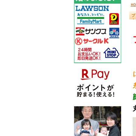
HO
プ
・