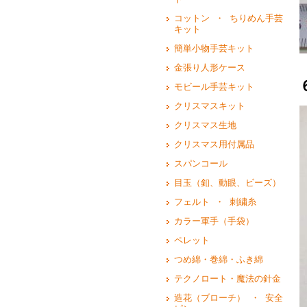
コットン ・ ちりめん手芸
キット
簡単小物手芸キット
金張り人形ケース
モビール手芸キット
クリスマスキット
クリスマス生地
クリスマス用付属品
スパンコール
目玉（釦、動眼、ビーズ）
フェルト ・ 刺繍糸
カラー軍手（手袋）
ペレット
つめ綿・巻綿・ふき綿
テクノロート・魔法の針金
造花（ブローチ） ・ 安全