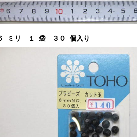
６ ミリ １ 袋 ３０ 個入り