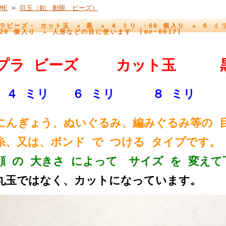
ME
>
目玉（釦、動眼、ビーズ）
ラビーズ・ カット玉 ★ 黒 ★ ４ ミリ ・60 個入り ★ ６ ミリ
20 個入り ★ 人形などの目に使います [me-0017]
プラ ビーズ カット玉 
４ ミリ ６ ミリ ８ ミリ
にんぎょう、ぬいぐるみ、編みぐるみ等の 
糸、又は、ボンド で つける タイプです。
顔 の 大きさ によって サイズ を 変えて
丸玉ではなく、カットになっています。