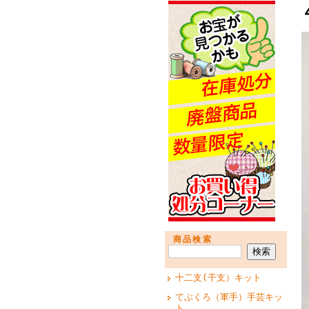
商品検索
十二支(干支）キット
てぶくろ（軍手）手芸キッ
ト