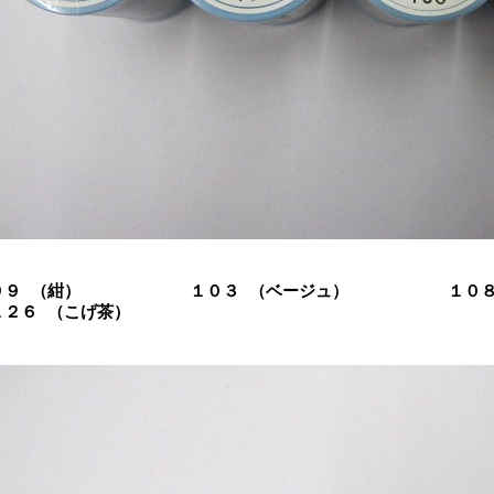
９９ （紺） １０３ （ベージュ） １０
１２６ （こげ茶）