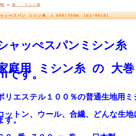
ME
>
糸 ・ ミシン糸
ャッぺスパン ミシン糸 ★ #60/700m [mi-0010]
シャッぺスパンミシン
家庭用 ミシン糸 の 大巻
ｍです。
ポリエステル１００％の普通生地用ミ
コットン、ウール、合繊、どんな生地
ます。