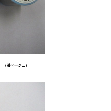
８ （濃ベージュ）