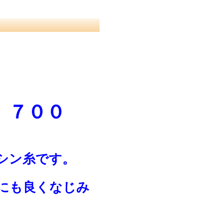
糸
 ７００
シン糸です。
にも良くなじみ