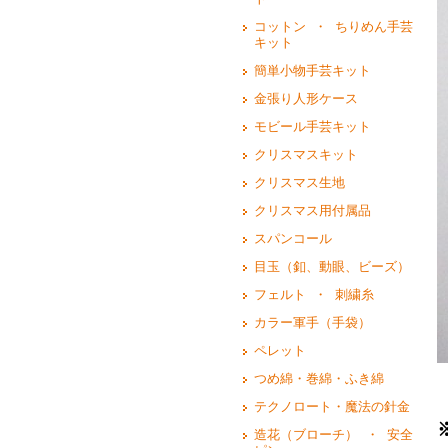
コットン ・ ちりめん手芸
キット
簡単小物手芸キット
金張り人形ケース
モビール手芸キット
クリスマスキット
クリスマス生地
クリスマス用付属品
スパンコール
目玉（釦、動眼、ビーズ）
フェルト ・ 刺繍糸
カラー軍手（手袋）
ペレット
つめ綿・巻綿・ふき綿
テクノロート・魔法の針金
造花（ブローチ） ・ 安全