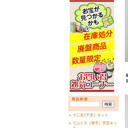
商品検索
十二支(干支）キット
てぶくろ（軍手）手芸キッ
ト