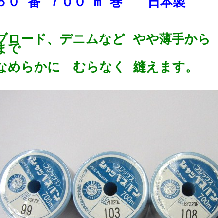
６０ 番 ７００ m 巻 日本製
ブロード、デニムなど やや薄手から
まで
なめらかに むらなく 縫えます。