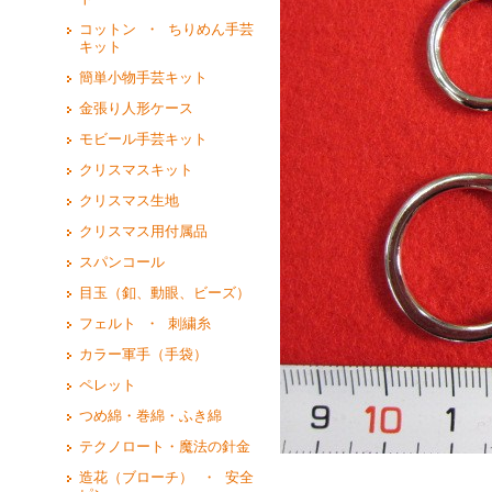
コットン ・ ちりめん手芸
キット
簡単小物手芸キット
金張り人形ケース
モビール手芸キット
クリスマスキット
クリスマス生地
クリスマス用付属品
スパンコール
目玉（釦、動眼、ビーズ）
フェルト ・ 刺繍糸
カラー軍手（手袋）
ペレット
つめ綿・巻綿・ふき綿
テクノロート・魔法の針金
造花（ブローチ） ・ 安全