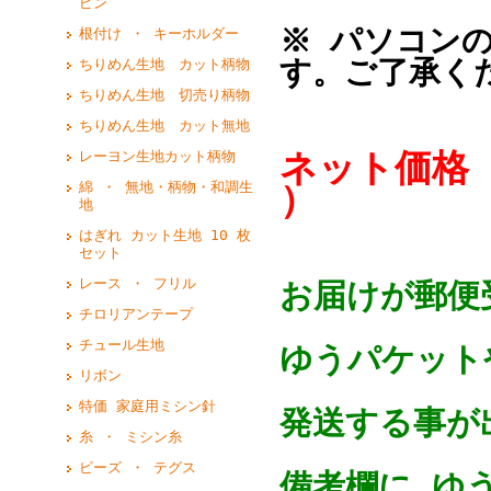
ピン
※ パソコン
根付け ・ キーホルダー
す。ご了承く
ちりめん生地 カット柄物
ちりめん生地 切売り柄物
ちりめん生地 カット無地
ネット価格 
レーヨン生地カット柄物
）
綿 ・ 無地・柄物・和調生
地
はぎれ カット生地 10 枚
セット
レース ・ フリル
お届けが郵便
チロリアンテープ
チュール生地
ゆうパケットや
リボン
特価 家庭用ミシン針
発送する事が
糸 ・ ミシン糸
ビーズ ・ テグス
備考欄に ゆ