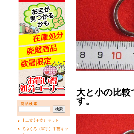
大と小の比較
す。
商品検索
十二支(干支）キット
てぶくろ（軍手）手芸キッ
ト