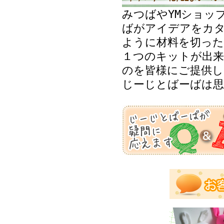
みつばやYMショッ
ばがアイデアをカ
ように材料を切った
１つのキットが出来
のを皆様にご提供し
じーじとばーばは