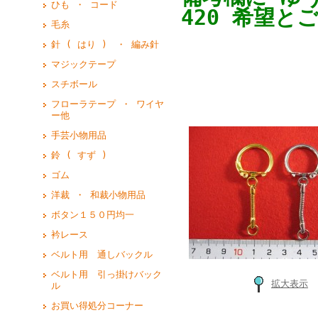
ひも ・ コード
420 希望と
毛糸
針 ( はり ) ・ 編み針
マジックテープ
スチボール
フローラテープ ・ ワイヤ
ー他
手芸小物用品
鈴 ( すず )
ゴム
洋裁 ・ 和裁小物用品
ボタン１５０円均一
衿レース
ベルト用 通しバックル
ベルト用 引っ掛けバック
拡大表示
ル
お買い得処分コーナー