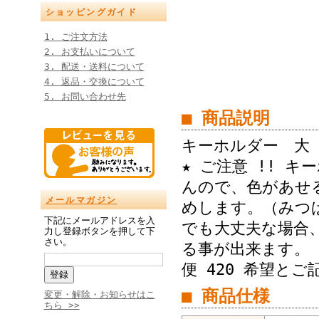
ショッピングガイド
1. ご注文方法
2. お支払いについて
3. 配送・送料について
4. 返品・交換について
5. お問い合わせ先
■ 商品説明
キーホルダー 大 
★ ご注意 !! 
んので、色があせ
メールマガジン
めします。（み
下記にメールアドレスを入
でも大丈夫な場合、
力し登録ボタンを押して下
さい。
る事が出来ます。
便 420 希望と
■ 商品仕様
変更・解除・お知らせはこ
ちら >>