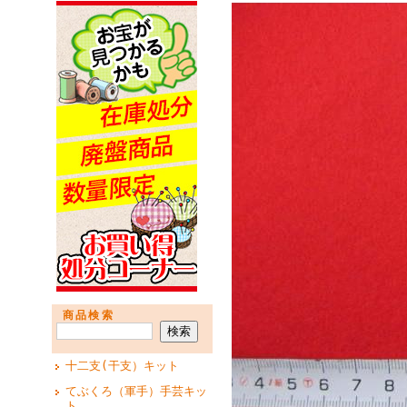
商品検索
十二支(干支）キット
てぶくろ（軍手）手芸キッ
ト