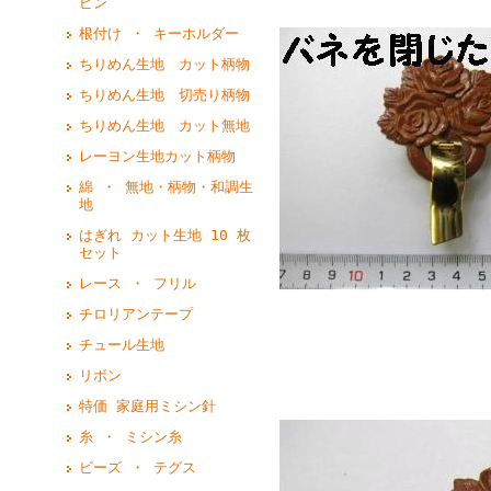
ピン
根付け ・ キーホルダー
ちりめん生地 カット柄物
ちりめん生地 切売り柄物
ちりめん生地 カット無地
レーヨン生地カット柄物
綿 ・ 無地・柄物・和調生
地
はぎれ カット生地 10 枚
セット
レース ・ フリル
チロリアンテープ
チュール生地
リボン
特価 家庭用ミシン針
糸 ・ ミシン糸
ビーズ ・ テグス