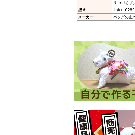
リ ★ 縦 約
型番
[oki-0289
メーカー
バッグの止