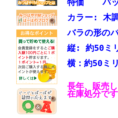
特価 バ
カラー: 木
バラの形の
縦: 約50ミ
横：約50ミ
長年、販売
在庫処分で