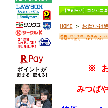
HOME
>
お買い得
特価 バッグの止め金具 ★ バ
木調ニス塗り [oki-0289]
※ お買
みつばや 