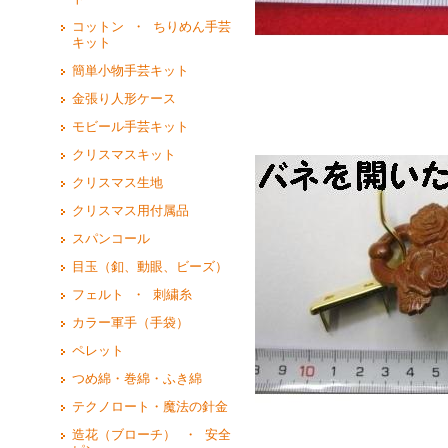
コットン ・ ちりめん手芸
キット
簡単小物手芸キット
金張り人形ケース
モビール手芸キット
クリスマスキット
クリスマス生地
クリスマス用付属品
スパンコール
目玉（釦、動眼、ビーズ）
フェルト ・ 刺繍糸
カラー軍手（手袋）
ペレット
つめ綿・巻綿・ふき綿
テクノロート・魔法の針金
造花（ブローチ） ・ 安全