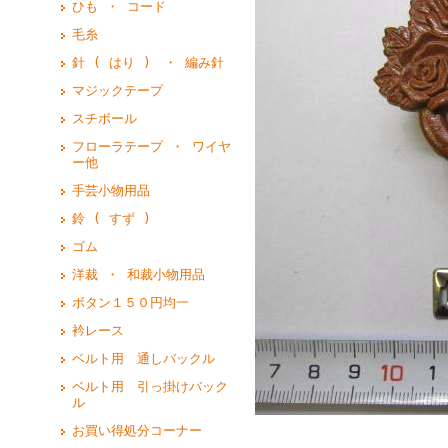
ひも ・ コード
毛糸
針 ( はり ) ・ 編み針
マジックテープ
スチボール
フローラテープ ・ ワイヤ
ー他
手芸小物用品
鈴 ( すず )
ゴム
洋裁 ・ 和裁小物用品
ボタン１５０円均一
衿レース
ベルト用 通しバックル
ベルト用 引っ掛けバック
ル
お買い得処分コーナー