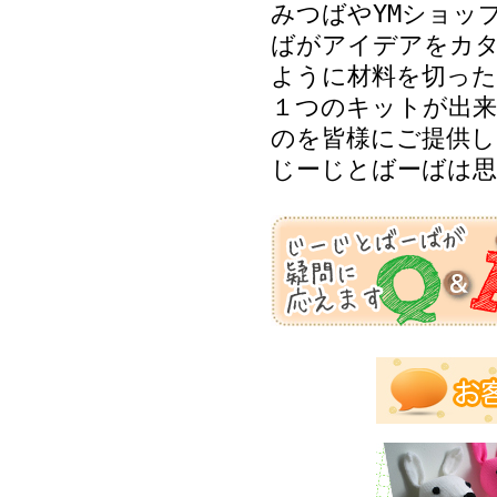
みつばやYMショッ
ばがアイデアをカ
ように材料を切った
１つのキットが出来
のを皆様にご提供し
じーじとばーばは