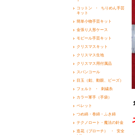
コットン ・ ちりめん手芸
キット
簡単小物手芸キット
金張り人形ケース
モビール手芸キット
クリスマスキット
クリスマス生地
クリスマス用付属品
スパンコール
目玉（釦、動眼、ビーズ）
フェルト ・ 刺繍糸
カラー軍手（手袋）
ペレット
つめ綿・巻綿・ふき綿
テクノロート・魔法の針金
造花（ブローチ） ・ 安全