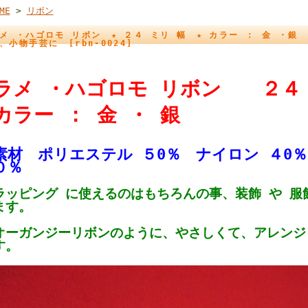
ME
>
リボン
メ ・ハゴロモ リボン ★ ２４ ミリ 幅 ★ カラー ： 金 ・銀
、小物手芸に [rbn-0024]
ラメ ・ハゴロモ リボン ２４
カラー ： 金 ・ 銀
素材 ポリエステル ５0％ ナイロン ４0
０％
ラッピング に使えるのはもちろんの事、装飾 や 服
ます。
オーガンジーリボンのように、やさしくて、アレンジ
す。