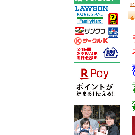
HO
ラ
飾