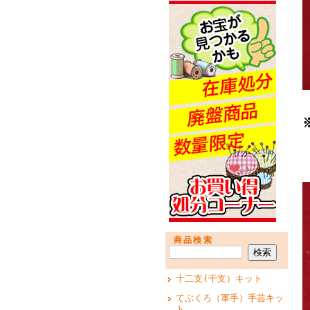
商品検索
十二支(干支）キット
てぶくろ（軍手）手芸キッ
ト