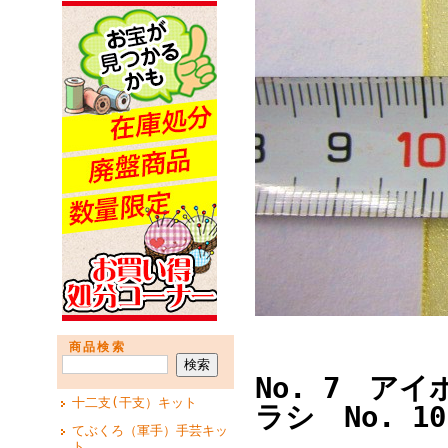
商品検索
No. 7 アイ
十二支(干支）キット
ラシ No. 1
てぶくろ（軍手）手芸キッ
ト