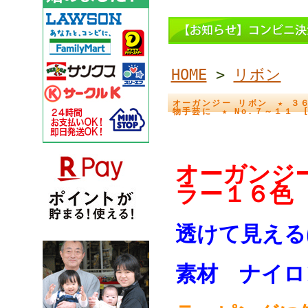
HOME
>
リボン
オーガンジー リボン ★ ３６
物手芸に ★ No.７～１１ [r
オーガンジ
ラー１６
透けて見える
素材 ナ