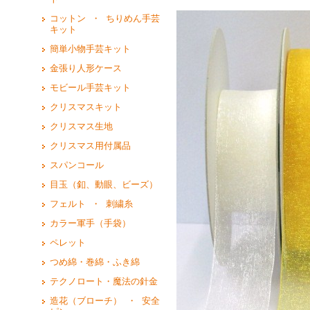
コットン ・ ちりめん手芸
キット
簡単小物手芸キット
金張り人形ケース
モビール手芸キット
クリスマスキット
クリスマス生地
クリスマス用付属品
スパンコール
目玉（釦、動眼、ビーズ）
フェルト ・ 刺繍糸
カラー軍手（手袋）
ペレット
つめ綿・巻綿・ふき綿
テクノロート・魔法の針金
造花（ブローチ） ・ 安全