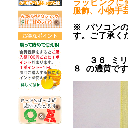
ラッピングに
服飾、小物手
※ パソコン
す。ご了承く
３６ ミリ幅
８ の濃黄で