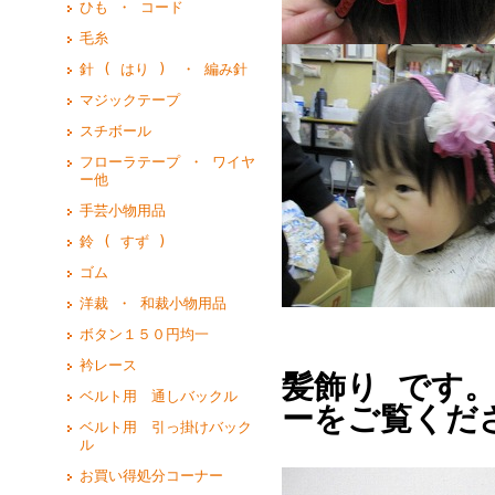
ひも ・ コード
毛糸
針 ( はり ) ・ 編み針
マジックテープ
スチボール
フローラテープ ・ ワイヤ
ー他
手芸小物用品
鈴 ( すず )
ゴム
洋裁 ・ 和裁小物用品
ボタン１５０円均一
衿レース
髪飾り です
ベルト用 通しバックル
ーをご覧くだ
ベルト用 引っ掛けバック
ル
お買い得処分コーナー