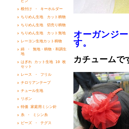
ピン
根付け ・ キーホルダー
ちりめん生地 カット柄物
ちりめん生地 切売り柄物
オーガンジー
ちりめん生地 カット無地
す。
レーヨン生地カット柄物
綿 ・ 無地・柄物・和調生
地
カチューム
はぎれ カット生地 10 枚
セット
レース ・ フリル
チロリアンテープ
チュール生地
リボン
特価 家庭用ミシン針
糸 ・ ミシン糸
ビーズ ・ テグス