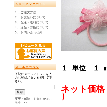
ショッピングガイド
1. ご注文方法
2. お支払いについて
3. 配送・送料について
4. 返品・交換について
5. お問い合わせ先
１ 単位 １ 
メールマガジン
下記にメールアドレスを入
力し登録ボタンを押して下
さい。
ネット価格 
）
変更・解除・お知らせはこ
ちら >>