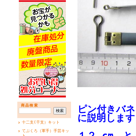
商品検索
ピン付きバネ
に説明します
十二支(干支）キット
てぶくろ（軍手）手芸キッ
１２ cm 
ト