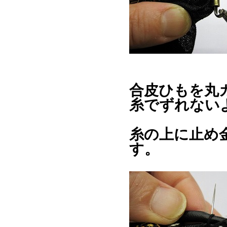
合皮ひもを丸
糸でずれな
糸の上に止め
す。