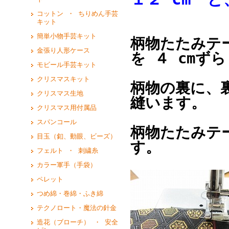
コットン ・ ちりめん手芸
キット
簡単小物手芸キット
柄物たたみテ
金張り人形ケース
を ４ cmず
モビール手芸キット
クリスマスキット
柄物の裏に、
クリスマス生地
縫います。
クリスマス用付属品
スパンコール
柄物たたみテ
目玉（釦、動眼、ビーズ）
す。
フェルト ・ 刺繍糸
カラー軍手（手袋）
ペレット
つめ綿・巻綿・ふき綿
テクノロート・魔法の針金
造花（ブローチ） ・ 安全