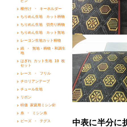
ピン
根付け ・ キーホルダー
ちりめん生地 カット柄物
ちりめん生地 切売り柄物
ちりめん生地 カット無地
レーヨン生地カット柄物
綿 ・ 無地・柄物・和調生
地
はぎれ カット生地 10 枚
セット
レース ・ フリル
チロリアンテープ
チュール生地
リボン
特価 家庭用ミシン針
糸 ・ ミシン糸
中表に半分に
ビーズ ・ テグス