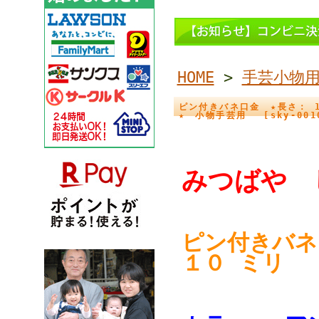
HOME
>
手芸小物
ピン付きバネ口金 ★長さ： 1
★ 小物手芸用 [sky-001
みつばや 
ピン付きバ
１０ ミリ