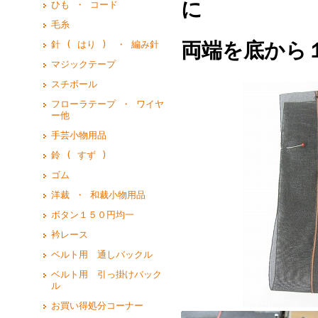
に
ひも ・ コード
毛糸
両端を底から
針 ( はり ) ・ 編み針
マジックテープ
スチボール
フローラテープ ・ ワイヤ
ー他
手芸小物用品
鈴 ( すず )
ゴム
洋裁 ・ 和裁小物用品
ボタン１５０円均一
衿レース
ベルト用 通しバックル
ベルト用 引っ掛けバック
ル
お買い得処分コーナー