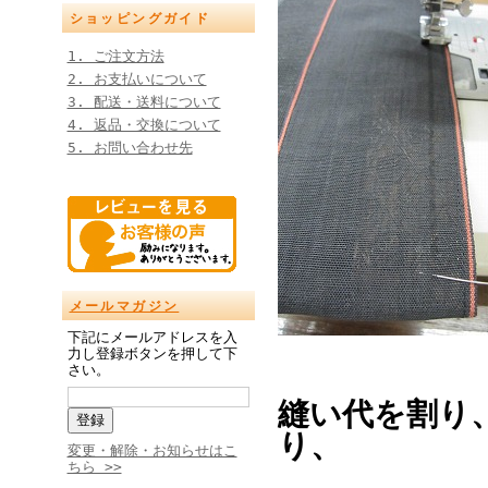
ショッピングガイド
1. ご注文方法
2. お支払いについて
3. 配送・送料について
4. 返品・交換について
5. お問い合わせ先
メールマガジン
下記にメールアドレスを入
力し登録ボタンを押して下
さい。
縫い代を割り、
り、
変更・解除・お知らせはこ
ちら >>