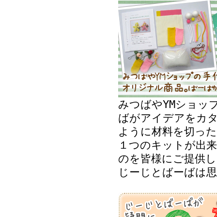
みつばやYMショッ
ばがアイデアをカ
ように材料を切った
１つのキットが出来
のを皆様にご提供し
じーじとばーばは