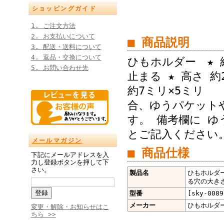
ショッピングガイド
1. ご注文方法
2. お支払いについて
■ 商品説明
3. 配送・送料について
4. 返品・交換について
ひもホルダー ★ 
5. お問い合わせ先
止まる ★ 高さ 約
約7ミリ×5ミ
合、ゆうパケットや
す。 備考欄に ゆ
とご記入ください
メールマガジン
■ 商品仕様
下記にメールアドレスを入
力し登録ボタンを押して下
さい。
製品名
ひもホルダー
る穴の大きさ 
型番
[sky-0089
メーカー
ひもホルダ
変更・解除・お知らせはこ
ちら >>