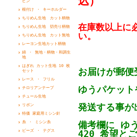
込）
ピン
根付け ・ キーホルダー
ちりめん生地 カット柄物
在庫数以上に
ちりめん生地 切売り柄物
い。
ちりめん生地 カット無地
レーヨン生地カット柄物
綿 ・ 無地・柄物・和調生
地
はぎれ カット生地 10 枚
お届けが郵便
セット
レース ・ フリル
ゆうパケットや
チロリアンテープ
チュール生地
発送する事が
リボン
特価 家庭用ミシン針
糸 ・ ミシン糸
備考欄に ゆ
ビーズ ・ テグス
420 希望と