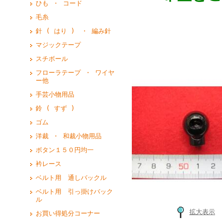
ひも ・ コード
毛糸
針 ( はり ) ・ 編み針
マジックテープ
スチボール
フローラテープ ・ ワイヤ
ー他
手芸小物用品
鈴 ( すず )
ゴム
洋裁 ・ 和裁小物用品
ボタン１５０円均一
衿レース
ベルト用 通しバックル
ベルト用 引っ掛けバック
ル
拡大表示
お買い得処分コーナー