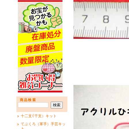
商品検索
十二支(干支）キット
てぶくろ（軍手）手芸キッ
ト