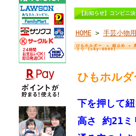
HOME
>
手芸小物
ひもホルダー ★ 紐止め ★ 黒
ミリ [sky-0089]
ひもホ
下を押して紐
高さ 約21ミ