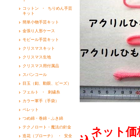
コットン ・ ちりめん手芸
キット
簡単小物手芸キット
金張り人形ケース
モビール手芸キット
クリスマスキット
クリスマス生地
クリスマス用付属品
スパンコール
目玉（釦、動眼、ビーズ）
フェルト ・ 刺繍糸
カラー軍手（手袋）
ペレット
つめ綿・巻綿・ふき綿
テクノロート・魔法の針金
ネット価
造花（ブローチ） ・ 安全