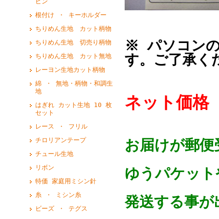
ピン
根付け ・ キーホルダー
ちりめん生地 カット柄物
※ パソコン
ちりめん生地 切売り柄物
す。ご了承く
ちりめん生地 カット無地
レーヨン生地カット柄物
綿 ・ 無地・柄物・和調生
地
ネット価格
はぎれ カット生地 10 枚
セット
レース ・ フリル
チロリアンテープ
お届けが郵便
チュール生地
リボン
ゆうパケットや
特価 家庭用ミシン針
糸 ・ ミシン糸
発送する事が
ビーズ ・ テグス