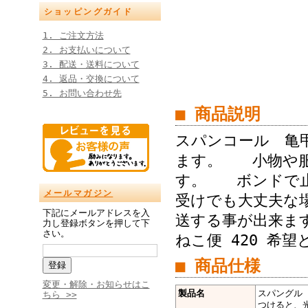
ショッピングガイド
1. ご注文方法
2. お支払いについて
3. 配送・送料について
4. 返品・交換について
5. お問い合わせ先
■ 商品説明
スパンコール 亀甲
ます。 小物や服
す。 ボンドで
メールマガジン
受けでも大丈夫な場
下記にメールアドレスを入
送する事が出来ま
力し登録ボタンを押して下
さい。
ねこ便 420 希
■ 商品仕様
変更・解除・お知らせはこ
製品名
スパングル 
ちら >>
つけると、光