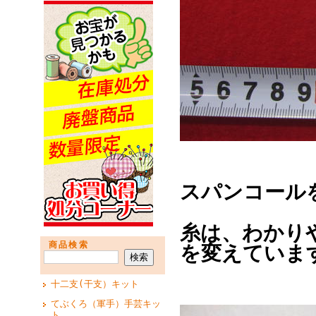
スパンコール
糸は、わかり
商品検索
を変えていま
十二支(干支）キット
てぶくろ（軍手）手芸キッ
ト