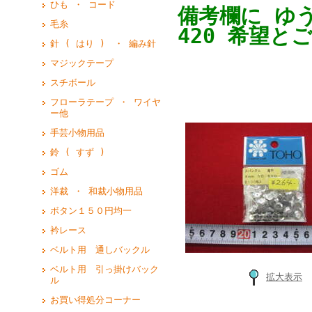
ひも ・ コード
備考欄に ゆ
毛糸
420 希望と
針 ( はり ) ・ 編み針
マジックテープ
スチボール
フローラテープ ・ ワイヤ
ー他
手芸小物用品
鈴 ( すず )
ゴム
洋裁 ・ 和裁小物用品
ボタン１５０円均一
衿レース
ベルト用 通しバックル
ベルト用 引っ掛けバック
拡大表示
ル
お買い得処分コーナー