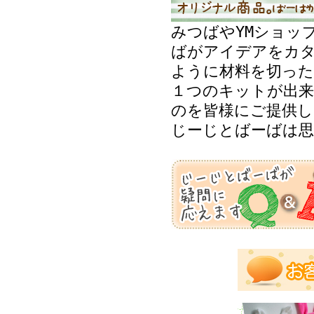
みつばやYMショッ
ばがアイデアをカ
ように材料を切った
１つのキットが出来
のを皆様にご提供し
じーじとばーばは