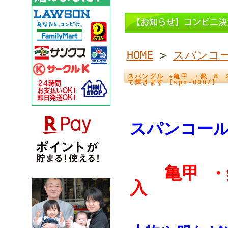
HOME
>
スパンコ
スパングル ★亀甲 ・銀 ８
て輝きます [spn-0002]
スパンコー
亀甲 ・銀
入