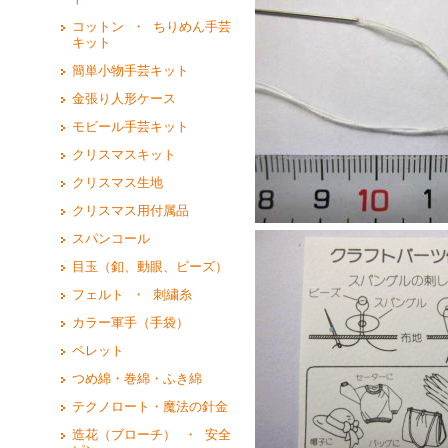
コットン ・ ちりめん手芸
キット
簡単小物手芸キット
金張り人形ケース
モビール手芸キット
クリスマスキット
クリスマス生地
クリスマス用付属品
スパンコール
目玉（釦、動眼、ビーズ）
フェルト ・ 刺繍糸
カラー軍手（手袋）
ペレット
つめ綿・巻綿・ふき綿
テクノロート・魔法の針金
造花（ブローチ） ・ 安全