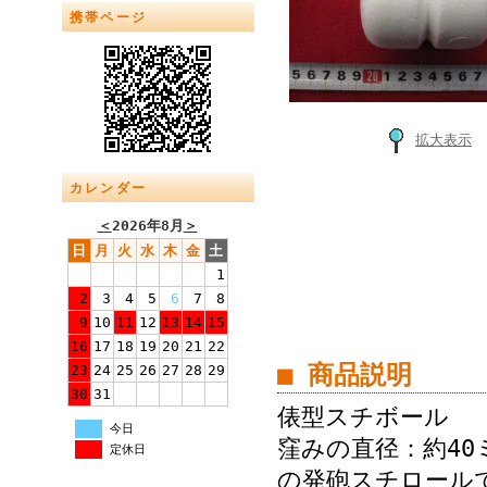
携帯ページ
拡大表示
カレンダー
＜
2026年8月
＞
日
月
火
水
木
金
土
1
2
3
4
5
6
7
8
9
10
11
12
13
14
15
16
17
18
19
20
21
22
■ 商品説明
23
24
25
26
27
28
29
30
31
俵型スチボール ★ 
今日
窪みの直径：約4
定休日
の発砲スチロール