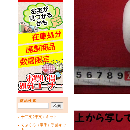
商品検索
十二支(干支）キット
てぶくろ（軍手）手芸キッ
ト