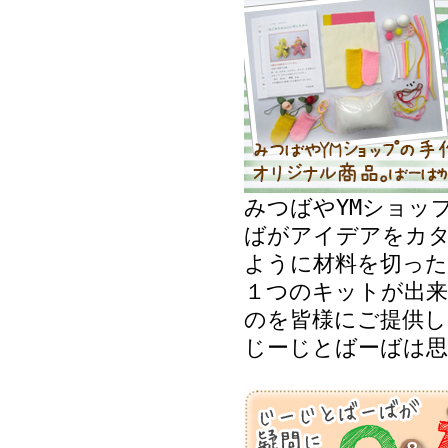
みつばやYMショッ
ばがアイデアをカ
ように材料を切った
１つのキットが出来
のを皆様にご提供し
じーじとばーばは