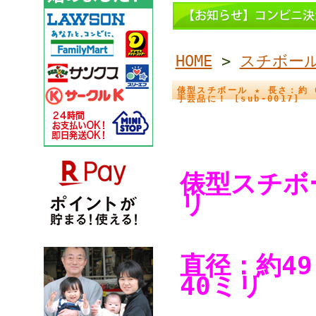
HOME
>
スチボー
俵型スチボール ★ 長さ：約 
手芸品に！ [sub-0017]
俵型スチ
リ
直径：約4
40ミリ