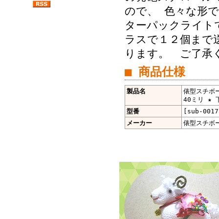
ので、 色々な形
ターパックライト
ラスで１２個まで
ります。 ご了承
■ 商品仕様
製品名
俵型スチボー
40ミリ ★ 
型番
[sub-0017
メーカー
俵型スチボ