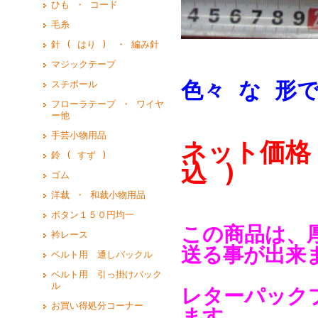
ひも ・ コード
毛糸
針 ( はり ) ・ 編み針
マジックテープ
色々 な 形
スチボール
フローラテープ ・ ワイヤ
ー他
手芸小物用品
ネット価格
鈴 ( すず )
込 )
ゴム
洋裁 ・ 和裁小物用品
ボタン１５０円均一
この商品は、厚
衿レース
送る事が出来
ベルト用 通しバックル
ベルト用 引っ掛けバック
ル
レターパック
お買い得処分コーナー
ます。