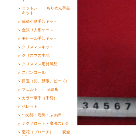
コットン ・ ちりめん手芸
キット
簡単小物手芸キット
金張り人形ケース
モビール手芸キット
クリスマスキット
クリスマス生地
クリスマス用付属品
スパンコール
目玉（釦、動眼、ビーズ）
フェルト ・ 刺繍糸
カラー軍手（手袋）
ペレット
つめ綿・巻綿・ふき綿
テクノロート・魔法の針金
造花（ブローチ） ・ 安全