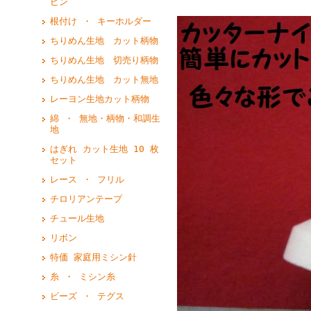
ピン
根付け ・ キーホルダー
ちりめん生地 カット柄物
ちりめん生地 切売り柄物
ちりめん生地 カット無地
レーヨン生地カット柄物
綿 ・ 無地・柄物・和調生
地
はぎれ カット生地 10 枚
セット
レース ・ フリル
チロリアンテープ
チュール生地
リボン
特価 家庭用ミシン針
糸 ・ ミシン糸
ビーズ ・ テグス