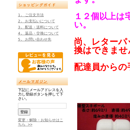
ショッピングガイド
１２個以上は
1. ご注文方法
2. お支払いについて
い。
3. 配送・送料について
4. 返品・交換について
尚、レターパ
5. お問い合わせ先
換はできませ
配達員からの
メールマガジン
下記にメールアドレスを入
力し登録ボタンを押して下
さい。
変更・解除・お知らせはこ
ちら >>