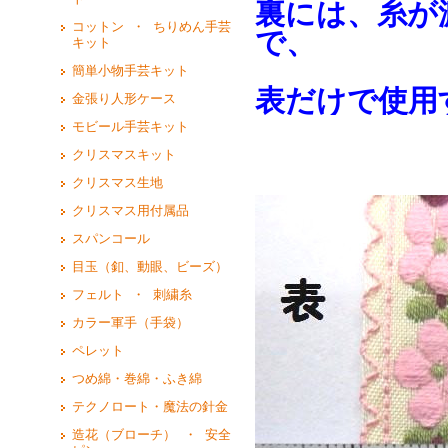
裏には、糸が
コットン ・ ちりめん手芸
で、
キット
簡単小物手芸キット
表だけで使用
金張り人形ケース
モビール手芸キット
クリスマスキット
クリスマス生地
クリスマス用付属品
スパンコール
目玉（釦、動眼、ビーズ）
フェルト ・ 刺繍糸
カラー軍手（手袋）
ペレット
つめ綿・巻綿・ふき綿
テクノロート・魔法の針金
造花（ブローチ） ・ 安全