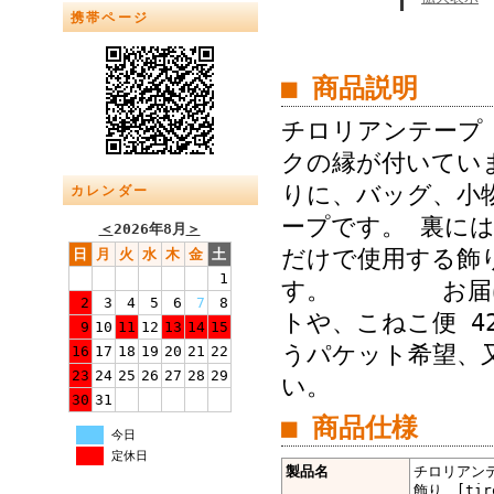
携帯ページ
■ 商品説明
チロリアンテープ
クの縁が付いてい
りに、バッグ、小
カレンダー
ープです。 裏に
＜
2026年8月
＞
だけで使用する飾
日
月
火
水
木
金
土
1
す。 お届けが
2
3
4
5
6
7
8
トや、こねこ便 4
9
10
11
12
13
14
15
うパケット希望、又
16
17
18
19
20
21
22
23
24
25
26
27
28
29
い。
30
31
■ 商品仕様
今日
定休日
製品名
チロリアンテ
飾り [tiro