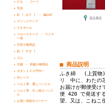
ひも ・ コード
毛糸
針 ( はり ) ・ 編み針
拡大表示
マジックテープ
スチボール
フローラテープ ・ ワイヤ
ー他
手芸小物用品
鈴 ( すず )
ゴム
■ 商品説明
洋裁 ・ 和裁小物用品
ボタン１５０円均一
ふき綿 (上質物)
衿レース
リ 中に、わた
ベルト用 通しバックル
お届けが郵便受け
ベルト用 引っ掛けバック
便 420 で発送
ル
望、又は、こねこ便
お買い得処分コーナー