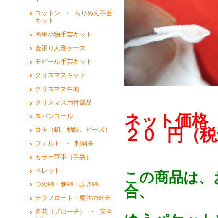
コットン ・ ちりめん手芸
キット
簡単小物手芸キット
金張り人形ケース
モビール手芸キット
クリスマスキット
クリスマス生地
クリスマス用付属品
ネット価格 
スパンコール
２０ 円（税
目玉（釦、動眼、ビーズ）
フェルト ・ 刺繍糸
カラー軍手（手袋）
ペレット
この商品は、
つめ綿・巻綿・ふき綿
合、
テクノロート・魔法の針金
造花（ブローチ） ・ 安全