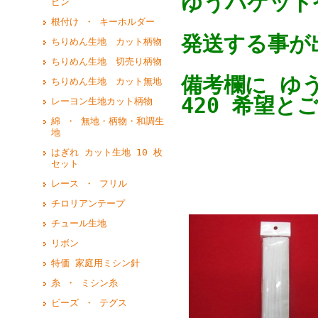
ゆうパケットや
ピン
根付け ・ キーホルダー
発送する事が
ちりめん生地 カット柄物
ちりめん生地 切売り柄物
備考欄に ゆ
ちりめん生地 カット無地
420 希望と
レーヨン生地カット柄物
綿 ・ 無地・柄物・和調生
地
はぎれ カット生地 10 枚
セット
レース ・ フリル
チロリアンテープ
チュール生地
リボン
特価 家庭用ミシン針
糸 ・ ミシン糸
ビーズ ・ テグス