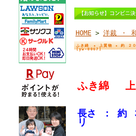
HOME
>
洋裁 ・ 
ふき綿 ★ 上質物 ★ 約 ２
[yw-0067]
ふき綿 上
長さ ： 約 
リ