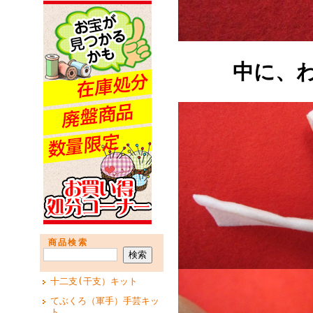
中に、わた
商品検索
十二支(干支）キット
てぶくろ（軍手）手芸キッ
ト