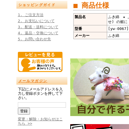
■ 商品仕様
ショッピングガイド
1. ご注文方法
製品名
ふき綿 ★ 
2. お支払いについて
せ) の裾に 
3. 配送・送料について
型番
[yw-0067]
4. 返品・交換について
メーカー
ふき綿
5. お問い合わせ先
メールマガジン
下記にメールアドレスを入
力し登録ボタンを押して下
さい。
変更・解除・お知らせはこ
ちら >>