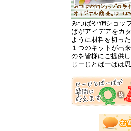
みつばやYMショッ
ばがアイデアをカ
ように材料を切った
１つのキットが出来
のを皆様にご提供し
じーじとばーばは